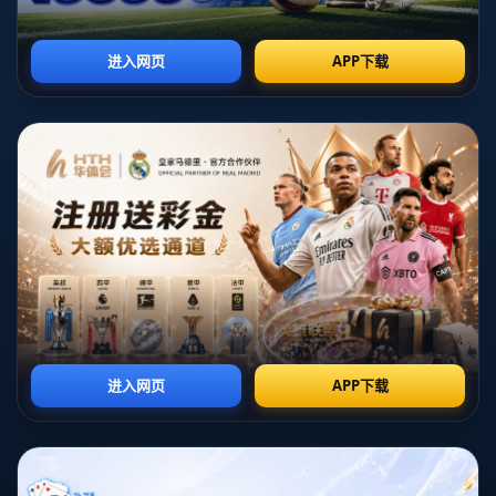
**球队管理的重要性**不言而喻，尤文图斯希望通过聘请吉恩托利来提升其体
育管理水平，以加强球队的竞争力。从历史上看，**吉恩托利在那不勒斯的出
色工作**已经证明了他的能力。他在球探及青训体系建设、球员招募以及俱乐
部整体战略规划等多个方面都展现了卓越的才华。不可否认，他的带领让那不
勒斯在意甲联赛中不断崭露头角。