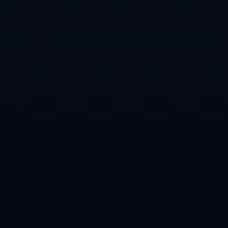
总而言之，尤文图斯与吉恩托利的可能合作，尽管需要耐心等待，但其成功之
后所带来的潜在改变，无疑将重塑球队的未来。这一分量重大的决策，有望在
接下来的几年里为俱乐部的竞技成绩和商业发展带来显著提升。
上一篇：西甲第28輪馬略卡0-3皇家馬德裏 本澤馬梅開二度後傷退.
下一篇：美國女足靠羅德曼艱難加時1-0日本 潛在對手加拿大或德國.