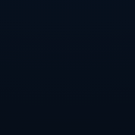
回顾过往的成功案例，我们不难发现，一个优秀的体育总监能为球队带来巨大
的变化。以巴黎圣日耳曼为例，在莱昂纳多的指导下，球队成功签下多位顶级
球星，进一步巩固了其在法甲的统治地位。这样的例子证明了**选择合适的管
理人员**对于俱乐部的战略发展是多么重要。
在撰写这一篇关于尤文图斯和那不勒斯体育总监吉恩托利的报道时，我们不得
不关注**转会市场的复杂性与不确定性**。聘用一位合适的体育总监不仅涉及
到合同条款的谈判，更需要考虑到各方的利益和长远的合作关系。由此可见，
无论是出于合同条款的限制还是双方的利益讨论，尤文图斯在聘请吉恩托利的
过程中都需要谨慎而坚定。
**在等待的这段时间里**，尤文图斯可能会采取一些短期的策略来维持球队的
稳定与竞争力。无论是通过提拔内部的管理人才，亦或是在转会市场上进行有
针对性的操作，最终目标都是为俱乐部描绘出一幅清晰且可持续发展的蓝图。