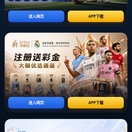
當球迷以為這會是一場進球豐富的比賽時，場上情勢卻異常膠著。美國隊依舊
保持著強大的控球能力，但面對日本隊嚴密的防守和快速反擊，她們的每一次
進攻都充滿挑戰。直到加時階段，**羅德曼以一次精彩的腳下技術完成致命一
擊**，讓美國隊最終贏得比賽。她的技術和鎮定再次證明了為什麼她是球隊中
最可靠的進攻核心之一。
日本隊雖然敗北，但依然展現出不屈不撓的精神。他們在整場比賽中多次威脅
美國隊的禁區，尤其是第二半場的一次橫傳幾乎改變比賽局勢。然而，**美國
門將穩健的表現和整體防守韌勁，成為取勝的重要砝碼**。