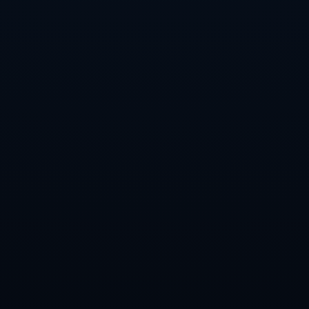
### 小結：晉級之路依舊充滿挑戰
儘管美國隊本場靠著羅德曼的絕對實力笑到了最後，但下一場比賽的挑戰絕不
容小覷。無論是**加拿大的鐵壁防線還是德國的全面攻勢**，都要求美國隊在
各方面都做到更高層級的應對。他們必須在進攻組織和防守強度上更為出色，
同時繼續依靠羅德曼這樣能在焦灼時刻破局的選手。
這場比賽的意義不僅限於美國隊的晉級，更是一個警示，提醒他們在面對更強
勁的對手時該如何調整策略。如何最大化發揮團隊與個人實力，將成為美國隊
未來晉級道路的關鍵課題。
上一篇：尤文圖斯或需等待至9月才能聘請那不勒斯體育總監吉恩托利.
下一篇：菲爾克魯格拋下所有竟只為洛佩特吉加盟西漢姆 夢回歐戰.