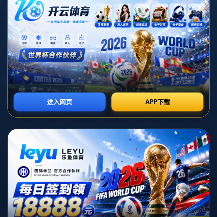
美國女足靠羅德曼艱難加時1-0日本 潛在對手加拿大或
德國.
日期:2026-07-07T21:28:44+08:00
**美國女足靠羅德曼艱難加時1-0日本，潛在對手加拿大或德國**
在一場充滿戲劇性和壓力的比賽中，美國女足在加時鏖戰中以1-0險勝日本，穩
住了晉級的腳步。這場比賽的核心人物無疑是羅德曼，她的關鍵進球為隊伍奠
定勝局。隨著美國隊跨過這道坎，他們的潛在對手也逐漸浮出水面——**加拿
大**和**德國**這兩支實力不容小覷的勁旅正在成為關注焦點。
### 比賽回顧：一球定勝負的硬仗