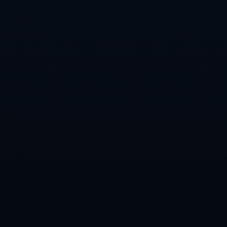
带回三分，但比赛中潜藏的问题也不容忽视。马略卡的反击一度让皇马后防有
些狼狈，而缺少队长卡瓦哈尔的情况也让右路出现了防守漏洞。这提醒球队在
未来比赛中必须继续完善防守体系，并为可能的伤病做更充分的准备。
总的来说，**马略卡0-3不敌皇家马德里**是一场经典的“大球会完胜弱旅”的
比赛写照，但它背后的问题却为球迷和教练组敲响了警钟。
上一篇：滕哈赫：斯洛特提升利物浦實力 加納喬明天恢復訓練 利馬下周一回
歸.
下一篇：尤文圖斯或需等待至9月才能聘請那不勒斯體育總監吉恩托利.