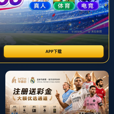
日期:2026-07-07T21:28:44+08:00
佩与维尼修斯的三叉戟**
念已经成为球队进攻体系中不可或缺的一部分。近日，罗德里戈的
叉戟。这一提议不仅激发了球迷的热情，也引发了关于球队未来
伦比的攻击力和默契配合。无论是巴萨的梅西、苏亚雷斯、内马
建一个成功的三叉戟并非易事，球员之间的**化学反应**、战