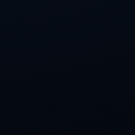
223281
邮箱:admin@shuoshuoshuang.com