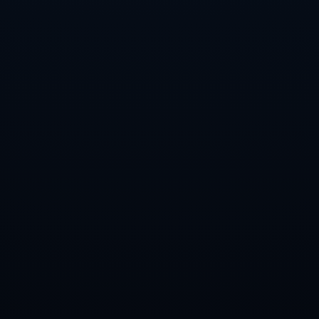
:四川省阿坝藏族羌族自治州小金县新桥乡
电话:029-5