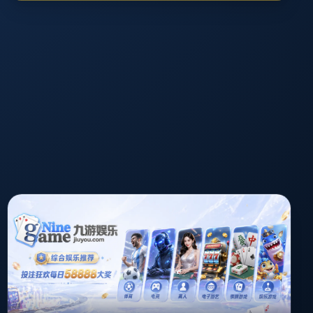
一则社交媒体发文引发了广泛讨论，他提议
战略的深思。
尔，还是皇马的C罗、本泽马、贝尔，这些
术适应性以及个人能力的平衡都是关键因