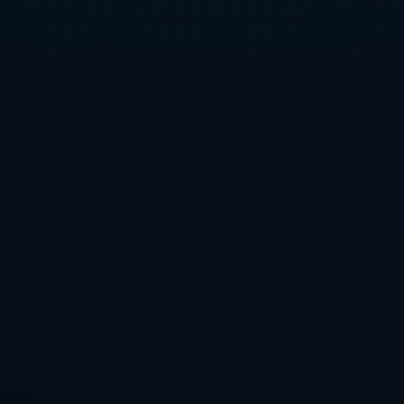
步强化了这种感受，象征着他无畏的竞技精神和对成功的渴望。
#### **利雅得胜利的转型与机遇**
利雅得胜利足球俱乐部在C罗加盟后，经历了一场明显的转型。球队不仅在球场
上取得了显著的成绩，也通过C罗的影响力在商业方面获得了更多关注。这一变
化吸引了更多国际球员的目光，使得球队成为中东地区的一支豪门。
通过C罗的努力，沙特阿拉伯足球的发展也进入了一个全新的阶段。许多年轻球
员在这位世界级球星的引领下，不断追求卓越，展现出色的竞技能力。C罗通过