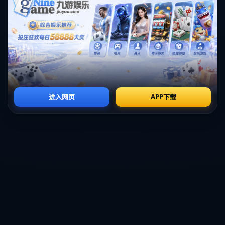
作为本轮比赛的一个缩影，这次对决也指出了英超赛场上竞争的激烈程度。**
总结这场较量，不难看出孙兴慜与凯恩的默契配合对于热刺攻防转换的重要作
用**。同时，南安普顿在持续且有效的逼抢中也透露出他们不服输的战斗精
神。
从长期看，_这场平局可能会成为两队战略调整的节点_，为后续比赛提供宝贵
的经验和反思空间。在竞争激烈的英超联赛中，每一场比赛都可能带来意想不
到的转折，而关注孙兴慜与凯恩的表现，或许能够为我们解读未来走势提供关
键线索。
上一篇：烏度卡再次向隊員們警示 切勿因眼前的小勝利而迷失自我.
下一篇：馬爾基尼奧斯認可姆巴佩成為巴黎隊領袖！恩裏克有資格執教巴黎！.