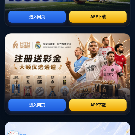
通过积极的逼抢和快速的边路突破，给热刺的防线带来了不小的压力。
然而，在比赛的第39分钟，转折点出现了，_孙兴慜凭借个人能力在禁区内制造
了一次关键犯规_，迫使南安普顿球员无奈出脚。主裁判毫不犹豫地指向点球
点，给了热刺一次扳平比分的绝佳机会。凯恩冷静地站上点球点，用一记势大
力沉的射门直入网底，宣告热刺成功扳回一城。
对于孙兴慜的这次表现，不仅仅体现了他的个人技术，也展现了他在关键比赛
中的心理素质。这位韩国国脚在面对多名防守球员的情况下，能够保持镇定自
若，并寻找出对方防线的薄弱环节，足以展示他的成熟与经验。
比赛进入下半场后，尽管两队都全力以赴，希望通过改变策略来取得领先，但
双方门将接连惊艳的扑救，以及中场持续的缠斗，最终都未能改变1-1的比分。
**对于南安普顿来说，这一场平局虽然未能在积分榜获得更多优势，但却展示
了球队面对强大对手时的顽强与韧劲**。而对于热刺而言，他们需要在后续比
赛中继续提升防守的稳固性和攻击的多样化，才能在激烈的英超赛季中占得先
机。