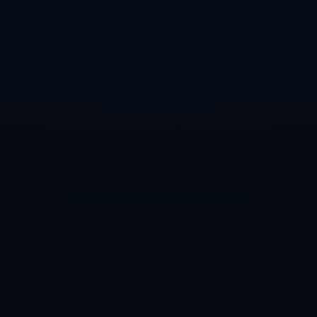
上一篇：孔蒂：克瓦拉？没谁是不可或缺的 赢尤文是迈向.
下一篇：美媒晒西蒙斯快攻时急停找队友回合：真尴尬，退役吧