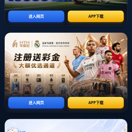
直以来以速度和精准闻名于世。比赛中，石宇奇保持了高度的集中，自始至终
掌控比赛节奏。在对阵世界级高手时，他从不畏惧，凭借自己的冷静和沉着掌
握大势。尤其是在与不容小觑的对手交锋时，他总能迅速调整策略，以一个个
凌厉的扣杀和巧妙的网前技术让对手难以招架。
**动态解析**
在刚结束的几场比赛中，石宇奇共进行了**三场对局**。第一场比赛，他面对
的是日本选手常山干太。石宇奇以**直落两局**的姿态赢得比赛，展现出强大
的心理素质与战斗力。接下来的对手是印度名将——世界排名靠前的普拉内