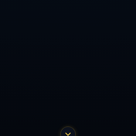
地址:四川省阿坝藏族羌族自治州小金县新桥乡
电话:029-5223281
邮箱:admin@shuoshuoshuang.com