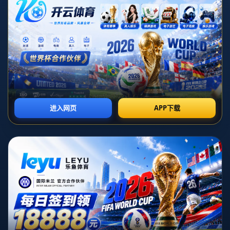
孔蒂：克瓦拉？没谁是不可或缺的 赢尤文是迈向.
日期:2026-07-07T21:28:44+08:00
**前言**
在足球的世界里，关键词总是变幻莫测的。没有一个球员可以永远是不可或缺
的，而胜利本身则是每一位教练和球队都追求的终极目标。近来，孔蒂的一番
话引发了球迷们的广泛热议：“克瓦拉？没谁是不可或缺的，赢尤文是迈向成功
的第一步。”这不仅仅道出了他的执教哲学，也揭示了一种务实的竞争策略。
**主题：团队至上与胜利之道**
孔蒂以其务实和严谨的执教风格而闻名。在他看来，**团队的整体表现始终高