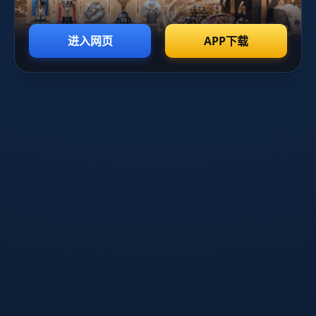
产和自然美景而闻名。然而，近年来，这个小镇因其对篮球的热
一个健康的成长环境，也成为了他们追求梦想的重要途径。
格的选拔程序。**选拔标准不仅包括篮球技能，还注重团队合作
化训练。他们不仅提高了篮球技术，还学会了如何在压力下保持