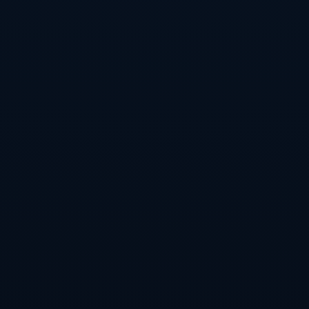
边的同学，也让更多的家长意识到体育运动对孩子成长的重要性