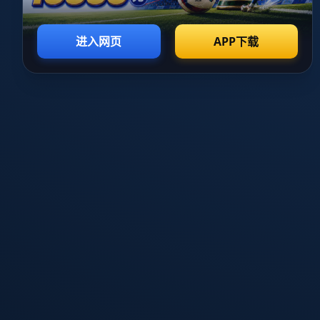
### **丹寨：篮球梦想的摇篮**
丹寨，位于中国贵州省，以其丰富的文化遗
寨的普及**，不仅为当地的青少年提供了
### **小球童的选拔与训练**
为了选拔出这12名小球童，丹寨进行了严
在专业教练的指导下，接受了为期数月的强