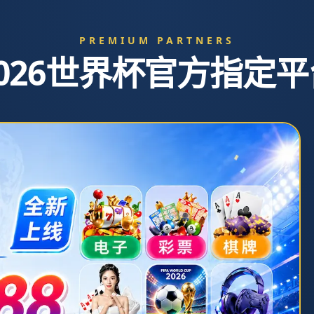
网站首页
公司简介
产品中心
新
12名丹寨小球童将亮相篮球世界杯