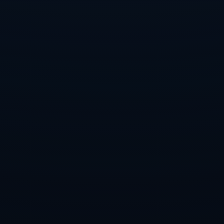
国足球的未来显得愈加光明。**这样的组合，将为中国国家队注
够在他们的引领下，创造更多辉煌的瞬间。
动“热”经济.