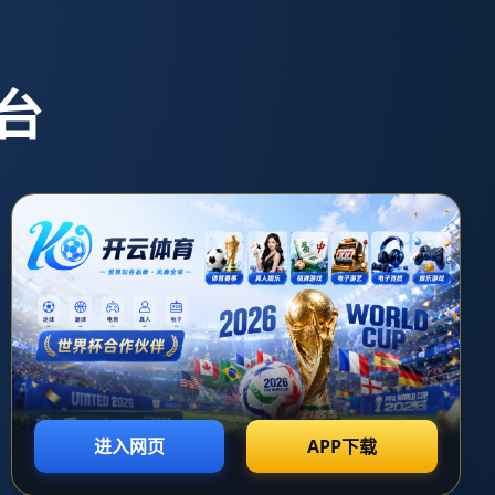
闻资讯
联系我们
029-5223281
News
新闻中心
李霄鹏