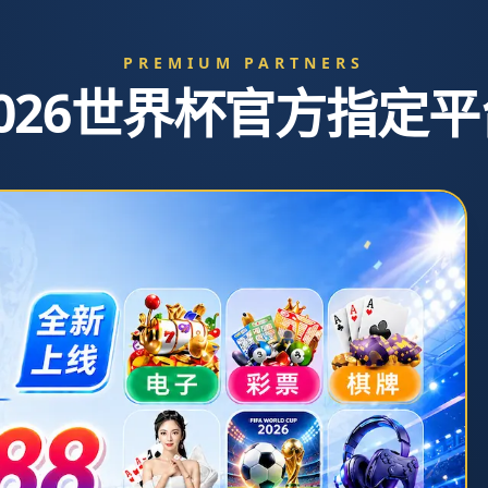
网站首页
公司简介
产品中心
新
闵重返职业舞台 与李雷雷共同“辅佐”