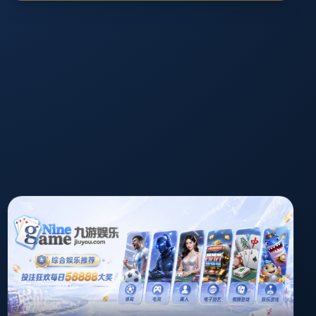
，作为中国足球界的“老将”，近日宣布重返
中国足球的中流砥柱。如今他再度回归，显
传授经验，成为他们前进路上的“明灯”。