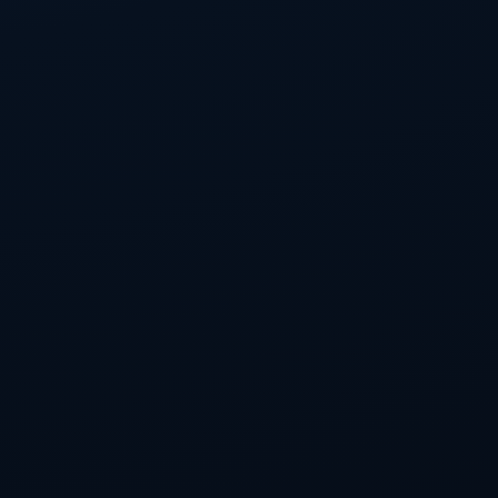
尊重。李雷雷在门线技术方面具有独到见解，
成为新一届国家队的坚实后盾。**
术组织和人员配置上有着独到的见解。蒿俊
通过自己的经验，帮助年轻球员更好地理解
感到压力和困惑。此时，蒿俊闵和李雷雷的
信，从而在比赛中表现得更加出色。
积极的影响。尤其是在面对强大对手时，蒿