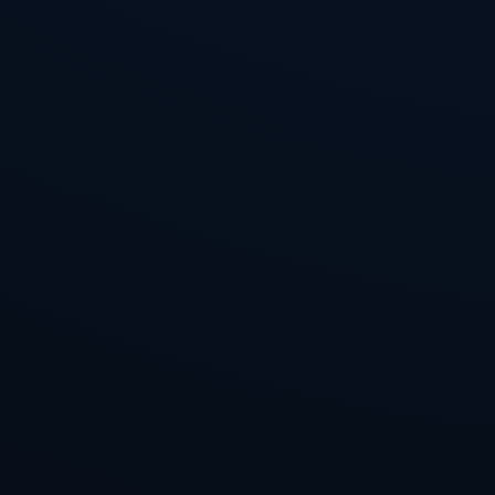
与蒿俊闵一起“辅佐”李霄鹏的李雷雷，同
他的加入将有助于国足在防守端的提升。*
### **李霄鹏的战术发展**
尽管球员阵容的重要性不言而喻，但教练的
闵和李雷雷的加入，无疑为他的战术配置提
教练的战术意图，快速融入球队。
### **年轻球员的成长**
国足的新一届阵容中，涌现出了一批优秀的
存在就是他们的“安全网”。通过一系列的
### **总结：共同献力中国足球**
当前正值亚洲杯的备战期，蒿俊闵与李雷雷
俊闵的经验和李雷雷的门将技巧，使国足在