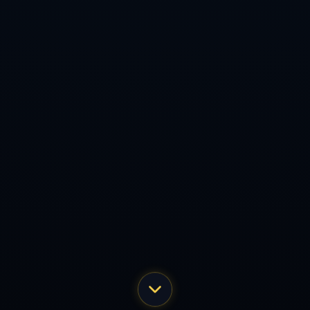
地址:四川省阿坝藏族羌族自治州小金县新桥乡
电话:029-5223281
邮箱:admin@shuoshuoshuang.com