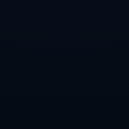
在未来的网球赛场上，我们也许有更多机会看到汤米·保罗这样的选手打破豪门
垄断，让男子网球焕发更多活力。对于喜欢男子网球的观众来说，这种新鲜面
孔的出现无疑是令人欣慰的消息。
*汤米·保罗在澳网上的优异表现不仅点燃了球场的激情，更让人看到了男子网
球未来无限可能性。期待他继续在接下来的比赛中创造奇迹，为自己，也为男
子职业网球写下新的历史篇章。*
上一篇：南通两连败 上下自责踢得不好 没打出主帅想要的反击
下一篇：劳森17分新疆胜北控 张宁25分山西加时胜深圳.