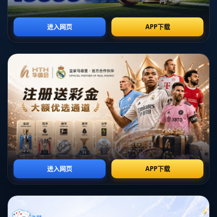
### **初露锋芒：保罗的晋级之路**
汤米·保罗在本届澳网中的表现堪称稳扎稳打。从早期的前几轮比赛来看，他展
现了一名职业选手应有的全面性和冷静的比赛心态。尽管在世界排名上，他可
能不如那些传统豪门种子选手，但他凭借**精准的底线对抗与灵活的网前技术
**，在多场恶战中脱颖而出。
尤其是在第四轮对阵种子选手时，保罗打出让人眼前一亮的表现。他战术思维
清晰，通过**多变的回球节奏与强有力的发球**，成功控制比赛节奏，最终以
一场振奋人心的胜利晋级。这场比赛不仅展示了保罗的技术提升，同时也诠释
了他强大的心理素质。
### **美国梦的延续：新一代代表人物**
提到美国男子网球，总免不了联想到**“大满贯”得主**安迪·罗迪克等老一辈名
将。然而，自罗迪克之后的十余年间，美国男子选手鲜有在大满贯赛事中取得
突破。今天，汤米·保罗的崛起为这一“空窗期”注入了新的活力。
保罗的成功让人们不禁联想到近年来美国网球的新一代崭露头角的趋势。无论
是弗朗西斯·蒂亚福（Frances Tiafoe）、塞巴斯蒂安·科尔达（Sebastian
Korda），还是如今的汤米·保罗，都在用自己的努力重新唤醒外界对美国男子
网球的期待。