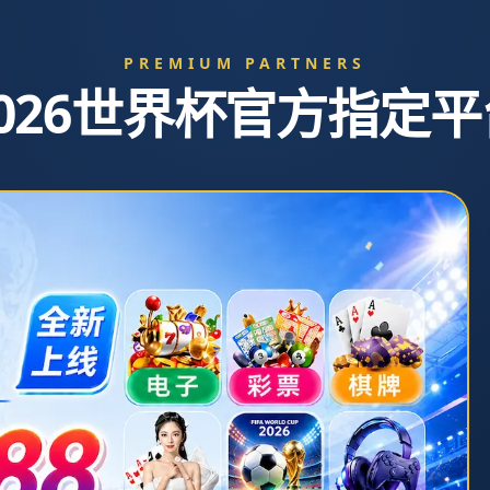
网站首页
公司简介
产品中心
新
17分新疆胜北控 张宁25分山西加时胜