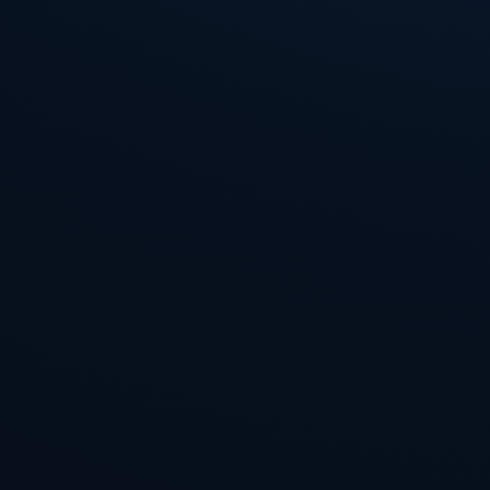
与此同时，**山西与深圳的加时赛**同
队的张宁在这场比赛中大放异彩，他砍下了
力。在加时赛的紧要关头，张宁的连续得分
**在分析这两场比赛时，可以看出球员个
们在比赛中展现出强大的防守韧性和进攻配
刻团结一致的精神。团队精神和个人能力的