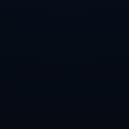
量媒体和球迷的关注。这些比赛让人们看到了**中国篮球联赛*
将更加精彩纷呈。
备战、精心策划，以期在战术与体能上领先对手。无论是新疆、
的水平。这些比赛为篮球爱好者们带来了无尽的激情，也为中国篮
去探寻和关注。
.
下一篇：中超转会