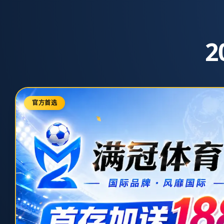
公司新闻
技术问题
篮球