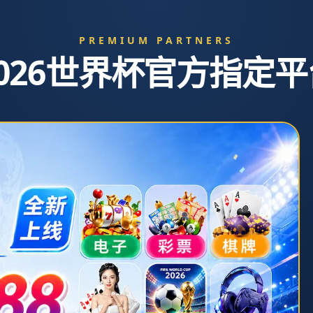
网站首页
公司简介
产品中心
新
——CBA常规赛：新疆伊力特胜青岛国信