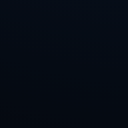
上一篇：网球——澳网：萨巴伦卡胜巴多萨