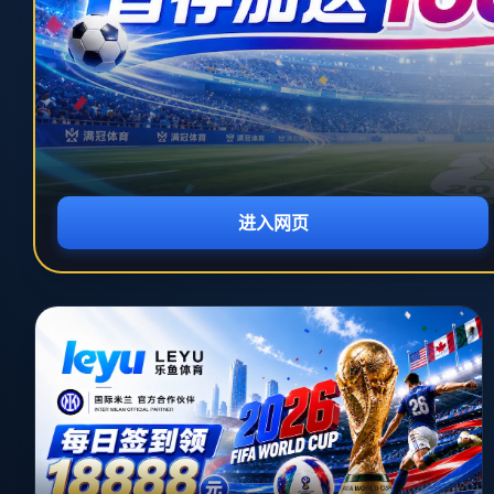
**篮球——CBA常规赛：新疆伊力特胜青岛
在中国职业篮球联赛（CBA）中，各俱乐
比赛不仅展示了两支球队的实力对决，更为
**比赛背景：新疆伊力特对阵青岛国信制药
在本赛季的CBA常规赛中，新疆伊力特一
现了不同的风格，新疆伊力特以其**快速的
胜负不仅关乎两队的联赛排名，也是一场关
**比赛回顾：新疆伊力特的制胜原因**