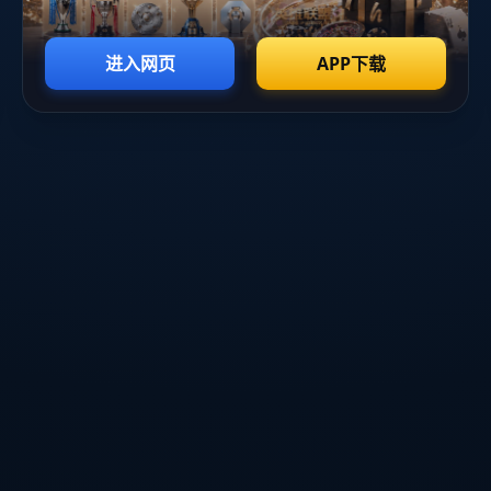
了惊人的团队默契和个体能力的结合。从比赛一开始，新疆伊力特
**让青岛国信制药无从招架，尤其是主力球员在关键时刻的精准
场比赛的一大亮点。在面对青岛国信制药的多次进攻时，新疆队的