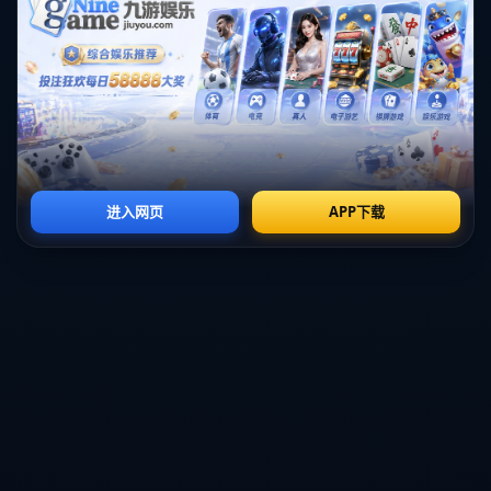
功。马尔蒂尼认为，进球不仅是前锋的责任，后卫同样可以通过自己的努力为
球队贡献力量。
**案例分析：马尔蒂尼与内斯塔的合作**
在AC米兰效力期间，马尔蒂尼和内斯塔的合作堪称完美。他们在后防线上的默
契配合，使得球队在多个赛季中保持了出色的防守记录。两人通过不断的沟通
和相互学习，形成了坚不可摧的防线。这种合作不仅体现在比赛中，也在训练
场上得到了充分体现。
总之，马尔蒂尼对内斯塔的评价不仅仅是对一名球员的赞美，更是对一种足球