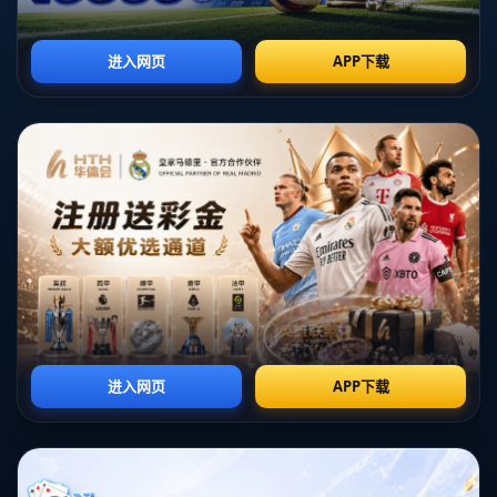
术固然重要，但一个球员的品格和对未来的规划同样不可或缺。内斯塔以其冷
静的头脑和对比赛的深刻理解，成为了后防线上的中流砥柱。他不仅能在关键
时刻做出正确的判断，还能通过自己的经验指导年轻球员。
**人品：球场内外的榜样**
内斯塔的**人品**在球场内外都得到了广泛认可。他总是以谦逊的态度面对胜
利和失败，从不因一时的成功而自满。这样的态度不仅赢得了队友的信任，也
让对手心生敬意。马尔蒂尼曾表示，内斯塔的职业精神和对足球的热爱是他成
功的关键因素之一。
**远见：规划未来的能力**
在职业生涯中，内斯塔展现了非凡的**远见**。他总是能够提前预判对手的动
作，并迅速做出反应。这种能力不仅体现在比赛中，也体现在他对职业生涯的
规划上。内斯塔在退役后，迅速转型为教练，并在多个俱乐部中担任重要角
色。他的成功转型证明了他在职业生涯中积累的丰富经验和对未来的清晰规
划。
**进球：马尔蒂尼的追求**
虽然马尔蒂尼和内斯塔都是以防守见长，但马尔蒂尼对**进球**的追求同样不
容忽视。作为一名后卫，他在职业生涯中多次通过定位球和角球机会为球队建