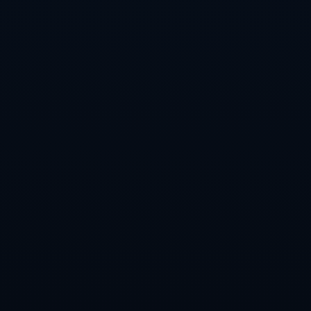
然而，这一场景却揭示了球迷与外界对曼联本赛季防线问题的极度关切。瓦拉
内与利桑德罗相继缺阵、马奎尔久疏战阵……曼联在中卫位置的选择愈加令人
难以捉摸。即便没有明确转会联系，外界对于红魔是否会在未来转会窗中引援
一名经验丰富中卫的讨论热度依然居高不下。
### **分析与展望**
本场比赛后，曼联需要尽快重新调整阵容及战术，找到攻防两端的平衡点。**
显然，年轻球员的外租策略为未来埋下了希望的种子**，但在当下，球队还需
依赖现有的一线阵容去面对每日愈加激烈的英超竞争。而对于霍伊伦德来说，
身价的压力是一种无形的枷锁，更需要在实践中逐步适配、调整自我。