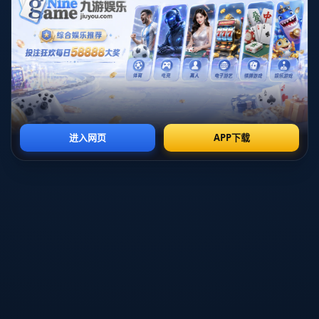
虽然“外租”策略在豪门球队中屡见不鲜，但它也透露出红魔在当前阵容管理上
的无奈。对于年轻小妖来说，频繁的外租不仅能积累经验，也是一种避免在实
力雄厚的曼联一线队中遭遇“原地踏步”的现实考量。
### **首秀尴尬：曼联中锋受阻**
新援拉斯穆斯·霍伊伦德（Rasmus Højlund）终于迎来了自己为曼联出战的
“梦剧场首秀”。这场比赛对他有着特殊意义——2500万欧元的身价和极高的期
望值几乎让每个红魔拥趸都对其寄予厚望。然而，令人更为遗憾的是，曼联不
仅以0-3惨败给布莱顿，球队前场的低效更让霍伊伦德陷入被动状态。