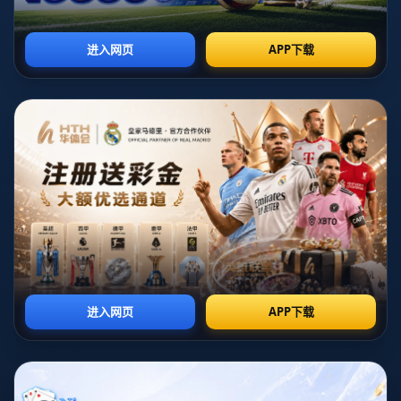
曼联近期宣布，两位年轻球员，即哥比·梅努（Kobbie Mainoo）和阿尔瓦罗·
费尔南德斯（Álvaro Fernández），将在本赛季被外租以寻求更多一线队经
验。这一决定不难理解，20岁不到的两人虽在曼联阵中展现潜力，但始终难以
撼动球队现有主力框架。
哥比·梅努被租借至英冠劲旅普雷斯顿北区，球队极具开创性打法将极可能为他
提供更广阔的自由发展空间。而阿尔瓦罗·费尔南德斯则前往西甲球队格拉纳
达，他的防守意识与速度正值成长阶段，西甲的独特风格与技术需求或许能激
发出他的天赋潜力。