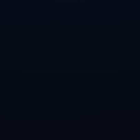
后场寻找机会，强势进攻。这种“前后快速切换”的战略令对手难以预测，在本
次比赛中屡屡得手。
同时，心理素质的成熟也值得一提。在与大马赛冠军对阵的决胜局中，乐蒂几
次落后却不急不躁，稳扎稳打，凭借顽强的意志和赛场冷静最终逆转取胜。
---
### **印尼超级500赛：实力决定成败**
本次赛事，再次验证了羽坛的一条“铁律”：**实力与状态缺一不可**。即使是
世界排名靠前的选手，在交手中若缺乏稳定性，也会被后起之秀迎头赶超。乐
蒂组合在印尼超级500赛中的表现无疑再次强调了这一点。
综上，印尼羽球超级500赛不仅是一场单纯的比拼，更是各队伍实力和心态的全
面博弈。从大马赛冠军的遗憾出局，到乐蒂组合的爆发式突破，这背后不仅反
映了选手个人实力，也展现了现代羽毛球竞技的高度竞争性。
上一篇：新疆阿勒泰迎来滑雪高峰期.
下一篇：郑钦文：期待遇见萨巴伦卡，战胜萨巴伦卡.