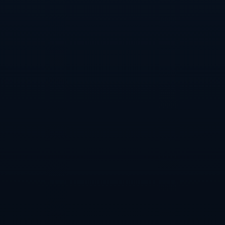
以此次印尼超级500赛为例，大马赛冠军的**首局进攻占据主动，但防守漏洞
频现**，进攻效率并未转化为优势；随后的比赛中，他们错失关键分数，被乐
蒂组合成功反击。最终，他们再度止步，没能延续在大马赛中的辉煌。
---
### **乐蒂的崛起：磨合成就绝佳默契**
乐蒂组合能够在一众顶级选手中脱颖而出，并接连淘汰强敌，背后并非偶然。
他们自搭档以来便以**双打配合的紧密程度**以及对比赛节奏的精准掌控见
长。
在本次比赛中，多次上演精彩的**防守反击战术**是乐蒂战胜强敌的重要利
器。从技术层面来看，陈健铭以细腻的网前搓球技巧为主，而赖沛君则善于在