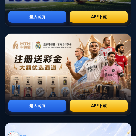
在当代网球界，有许多对决让人倍感期待。然而，在众多选手中，郑钦文对萨
巴伦卡的对决无疑是万众瞩目的焦点。两位选手皆以出色的球技和顽强的意志
力著称，她们的比赛不仅是技艺上的较量，更是心理层面的博弈。而郑钦文更
是**明确表达了她对战胜萨巴伦卡的渴望**，这也为这场对抗蒙上了一层坚定
的色彩。
**郑钦文的崛起**
郑钦文是中国网球新生代的代表性人物。她以卓越的球技和锐意进取的精神迅
速崭露头角。在多项国际赛事中取得不俗的成绩，这位年轻的选手正以势不可
挡的力量进攻国际赛场。她不仅具备出色的技术，更有对胜利的坚定追求。正
是这种**不服输的精神**，让她渴望与萨巴伦卡这样级别的选手对决。
**萨巴伦卡的强势表现**
作为网坛知名选手，萨巴伦卡的实力毋庸置疑。凭借强悍的击球力量和敏锐的
场上洞察力，她在多个级别的比赛中都曾登顶。对她来说，面对任何挑战者，
她都保持着冷静与果敢，而这也正是她在赛场上**频频获胜的关键**。然而，