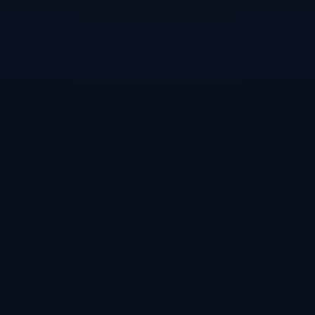
2022年女超联赛采用赛会制，队伍集中封闭，给集体学习交流提供了时间和空
间保障。各赛区在实践中探索出多样化的学习方式，使讲话精神在女足群体中
真正“活”起来、落下去。一是以集中学习+分组研讨的形式，先由赛区统一组织
观看大会实况录像或学习节选，再由各队结合自身情况开展分组讨论。例如，
有的球队围绕“青年运动员的责任与底线”展开交流，将赛场作风、赛外形象、
网络言论等与讲话内容一一对应，形成具体的行为规范。二是通过分享身边榜
样案例进行对照学习。在不少赛区，曾经入选国家队、征战世界大赛的老队员