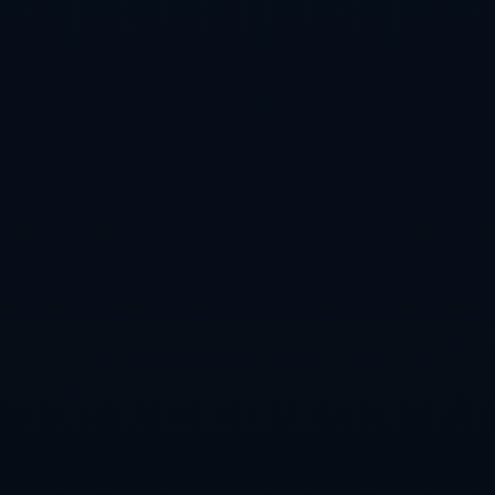
讲话指出，要引导青年自觉践行社会主义核心价值观。对女超联赛而言，这种
价值引领最直接的体现就在赛场和赛场之外的每一个细节中。通过集体学习，
越来越多队员意识到：一次尊重对手的握手、一句给裁判的真诚致谢、一次主