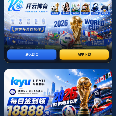
2022年女超联赛赛区集体学习交流习近平总书记在“庆
祝中国共产主义青年团成立100周年大会”上的讲话精神
日期:2026-07-07T21:28:44+08:00
2022年女超联赛赛区学习交流的青春答卷
在紧凑密集的赛程与高强度训练之间，2022年女超联赛各赛区却选择按下“暂停
键”，集体学习交流习近平总书记在“庆祝中国共产主义青年团成立100周年大
会”上的讲话精神。这看似与胜负无关的安排，实则为中国女足发展注入了更加
深沉的精神动力。当球员们不再只把自己看作追逐成绩的运动员，而是新时代
中国青年的一份子，一场比赛的意义便被延展为一段共同书写的时代篇章。本
文从女超联赛实际出发，探讨这一集体学习活动如何将讲话精神转化为赛场上
的信念、训练中的自觉和联赛整体的价值提升。
以青春之名守护赛场理想