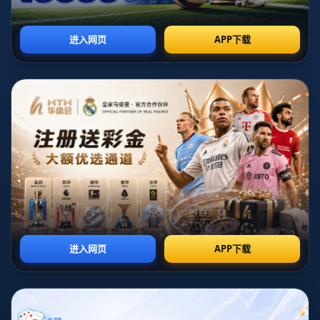
习近平总书记在大会讲话中指出，实现中华民族伟大复兴的中国梦，需要一代
又一代青年矢志不渝接续奋斗。对于活跃在2022年女超联赛赛场上的女足队员
而言，这一论断并不抽象。她们的青春被压缩在90分钟的高对抗和无数个清晨
与深夜的训练中，但更深层的命题是——如何在绿茵场上书写新时代中国青年
的理想与担当。各赛区组织的集体学习，不只是将讲话内容“读一读”“听一
听”，而是帮助球员理解：为国争光不仅是赛场目标，更是青年一代的使命担
当。很多队员在交流时谈到，以前更关注个人状态、技术数据和上场时间，如
今会更多思考自己代表的是城市、俱乐部，更是中国女足形象，是中国青年的
一面旗帜。这种身份意识的转变，使“拼尽全力”不再停留在口号，而成为内化