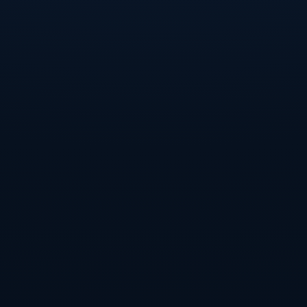
显著增强。在这其中，尼古拉斯·佩佩无疑是焦点人物。他的突
一个精彩的进球为阿森纳扳平比分**，再一次证明了他在关键时刻