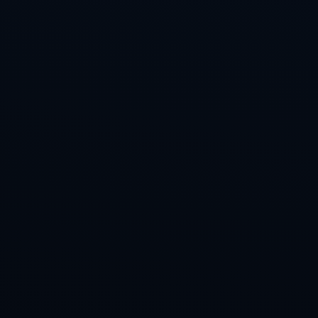
然而，这场比赛的**绝对亮点**来自亚
制造了对方的乌龙球，为阿森纳带来了至关
**战术调整的成功**
阿森纳此次胜利也离不开主教练的战术调整
们增加了中场的传导速度，并利用边路的宽
在这次补赛中，阿森纳的表现给其他英超球
可以转化为胜势。这场比赛无疑是阿森纳本
最终，阿森纳凭借佩佩和拉卡泽特的精彩表
利位置，也在球迷心中留下了不可磨灭的印
上一篇：CBA官方發布賽季前半程最佳進步