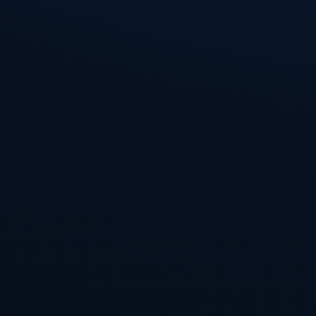
到了下半场，全队在主教练的调整下，攻势
**佩佩在第60分钟时机敏抓住机会，以