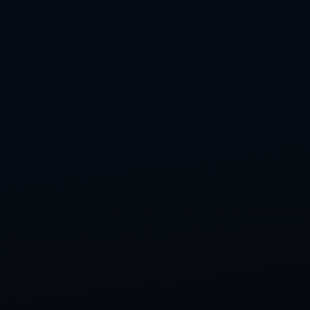
。当比赛即将结束时，拉卡泽特在一次混战中
也彰显了他在球队中的重要性。
行战术布置，显著改变了下半场的进程。他
人能力并进行有效的战术调整，任何劣势都
和顽强精神。
重彩。他们的逆袭不仅在积分榜上占据了有
萄牙體育 最後時刻入球被取消 孔蒂暴怒染紅.