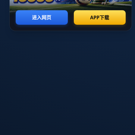
在英超第20轮补赛中，阿森纳以2-1击
贵的三分，也展示了球队在逆境中超凡的创
**逆境中的战斗精神**
比赛开始后，狼队依靠其强大的防守体系，
对0-1的落后局面，阿森纳并没有选择放