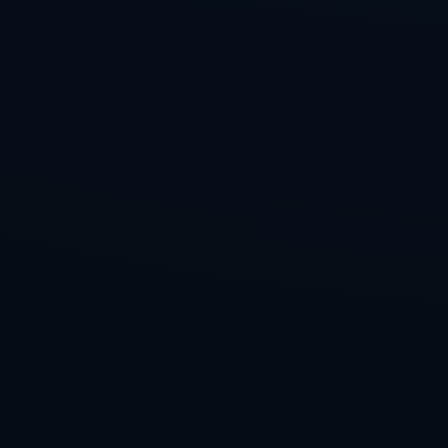
**拉卡泽特的无价助攻**