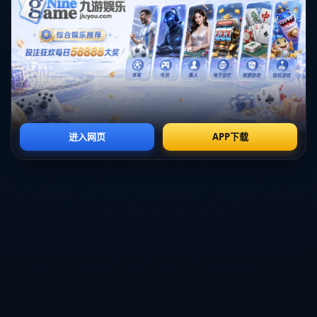
在这次友谊赛中，球迷们有幸一同见证**舍瓦**和**小貝**之间的精彩配合。
舍瓦的跑位与小貝的传球仿佛是为彼此量身定做，这种默契是多年来同场竞技
积累下来的。而**內斯塔**总是能在关键时刻保护他们的进攻，确保皮球稳稳
传到马尔蒂尼的脚下。这个组合不仅仅是在展示他们个人的技术，更多展示了
团队合作的重要性。
让我们通过一个小例子进一步探讨：在2005年欧冠决赛中，面对利物浦，这四
位球员完美地展现了他们在正式比赛中的默契。上半场的攻防转换和对比赛节
奏的掌控，让他们牢牢握住了比赛的主动权。虽然比赛结果令人唏嘘，但他们
的表现仍为球迷所津津乐道。