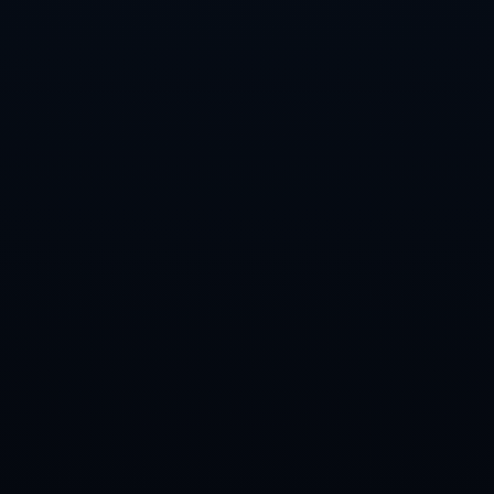
上一篇：拒絕離隊！曝貝爾因為疫情原因將留在皇馬.
下一篇：多特高層贊譽格羅斯多才多藝 成長為頂級球員的典範.
地址:四川省阿坝藏族羌族自治州小金县新桥乡