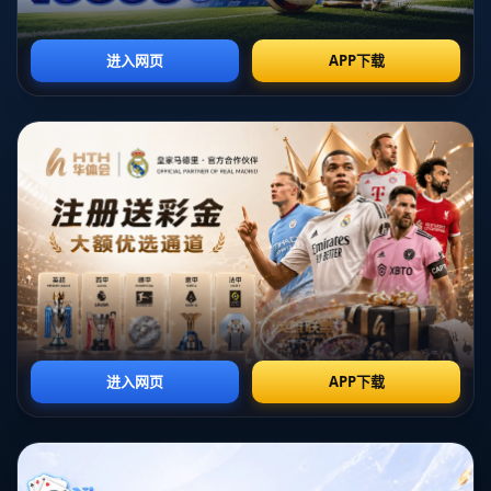
这个场景刻画的是足球中“野球”——即非正式比赛的另一种魅力。在这样的比
赛中，没有联赛积分的压力，没有冠军头衔的驱动，更多的是球员之间那份纯
粹的热爱和友情。**舍甫琴科**（舍瓦），作为乌克兰历史上最伟大的前锋之
一，他的精准射门和高速跑动一直是对手的噩梦。而**小貝克漢姆**则在球场
上传播他那精准如手术刀般的长传，影响了一代球迷。**內斯塔**，意大利史
上最为坚韧的后卫之一，总能在关键时刻挺身而出，阻止对手的进攻。最后当
然是**馬爾蒂尼**，这位浑身散发领导气质的传奇球员，以无懈可击的防守和
对比赛的理解而闻名于世。