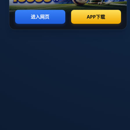
足球运动员的私生活丰富多彩，而类似“德
沸扬扬，这起事件甚至还导致他们在国家队
巨大轰动。这些事件或多或少为我们提供了