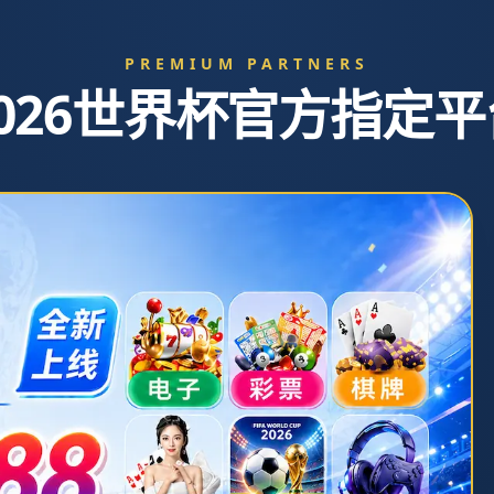
网站首页
公司简介
产品中心
新
德布勞內被隊友綠是怎麼回事.