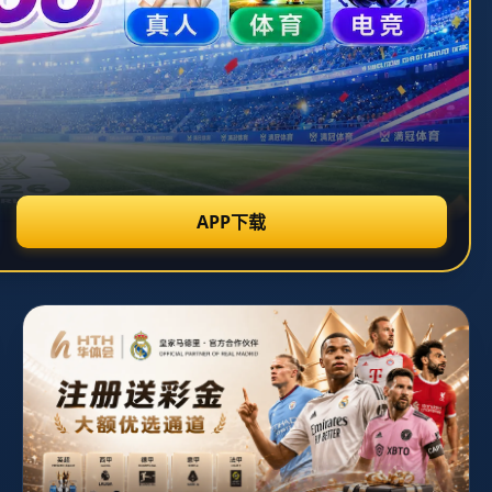
日期:2026-07-07T21:28:44+08:00
足球圈的趣闻背后真相**
身更引人关注。最近，“德布劳内被队友绿”这样的关键词忽然
产生了极大的兴趣。那么，这件事究竟是怎么回事？本文将带你
中场球员之一，是曼城阵中的中流砥柱。他以精准的传球、开阔的
绿茵场上的天才私生活却一度成为舆论的焦点。球迷们惊讶地发
国国脚德甲俱乐部沃尔夫斯堡时期。据传，当时德布劳内拥有一
，“第三者”并非普通人，而是他的队友——另一名同样效力于沃
乎一时间牢牢贴在了这名球员的身上。
向他承认，曾与他的队友有过“不正当的关系”。尽管这则故事
的谈资。