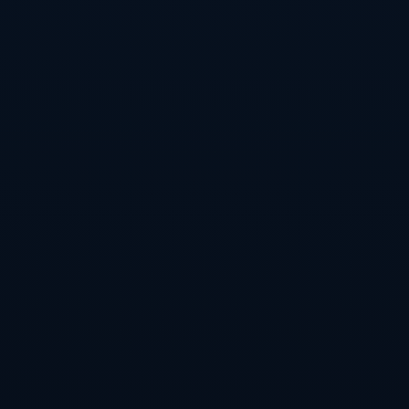
劳内显然没有让这些负面新闻影响到自己的职业态度。在后来效
幸福的生活，更重要的是，德布劳内将自己的全部注意力集中在
可避免，但德布劳内选择用行动来回应**。他在场上的状态愈发
卦，在他一步步的成功和努力之下，逐渐被淡忘。
出足球圈的另一面：**场下的情感风波对球员心理状态的影响*
焦事业的契机。
时，更多的是作为一个带有戏谑成分的故事，而非对个人真正形
平衡的艺术。”他用自己的实际表现证明了一个事实，**职业球
生涯之间的平衡压力，但德布劳内的较好表现却告诉我们：不论