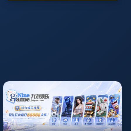
成为了热议话题。一时间，众多球迷不禁对这
一探究竟，挖掘事件背后的真相与赛场外的
视野以及关键时刻的破局能力闻名，被誉为
现，这位沉稳且低调的球员，居然卷入了一个
段十分甜蜜的恋情，但这段感情却一度因
尔夫斯堡的职业球员。故事的真假虽未被主角
听起来颇具戏剧性，但从其真实性和细节无法