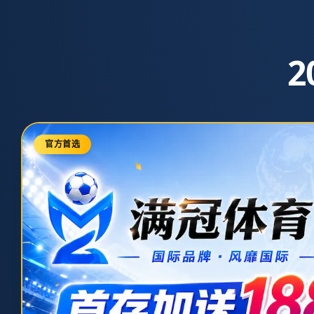
公司新闻
技术问题