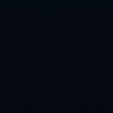
人更加期待新賽季的歐洲賽事，足壇的競爭格局似乎正在邁向更高的水平。
上一篇：曼城願意出售斯特林 雙方合同剩2年.
下一篇：穆德裏克的高射炮未能逆轉戰局 皇馬2比1力克切爾西.
地址:四川省阿坝藏族羌族自治州小金县新桥乡