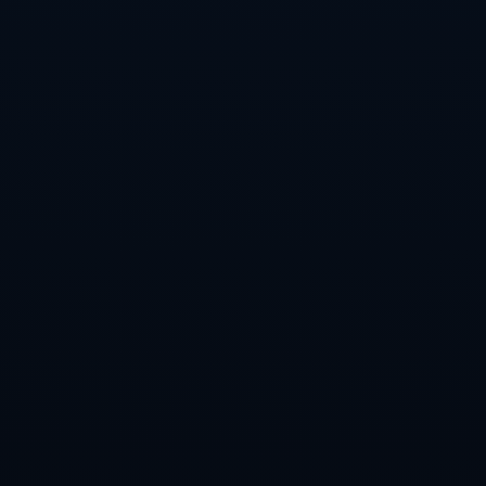
利亞再次證明了自己在頂級賽事中的競爭力。尤其是在面對豪門曼城的強大壓
迫下，球隊依然能夠通過反擊創造機會，這種韌性和執行力令人印象深刻。
未來，塞維利亞需要進一步提升在點球和心理抗壓方面的表現。如果他們能在
短板方面有所突破，相信下一次的歐洲賽場仍能看到這支西甲勁旅的奮力一
搏。
---
**本場比賽的勝負結果並不能掩蓋雙方的精彩表現。** 曼城成功登頂，標誌著
他們的里程碑，而塞維利亞的頑強也為球迷們留下了深刻的印象。這場決賽讓