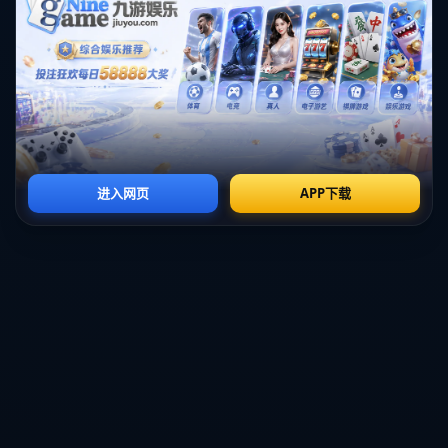
在漏洞，有几场比赛甚至在最后时刻丢分。其中，阵容的不稳定和伤病带来的
困扰是主要原因之一。此外，人员的更替以及新旧球员的磨合不佳，也影响了
球队的整体表现。
**成功经验与未来展望**
尽管本赛季的表现不尽如人意，广州市队仍有许多值得总结的成功经验。他们
在几场关键比赛中展现了顽强拼搏的精神，即便面对积分榜前列的强队也不落
下风。例如，在对阵某某队时，广州市队顽强扳平并最终赢得了比赛，赢得了
球迷们的掌声。
展望未来，广州市队需要在转会市场上寻求补强，并通过系统训练提升球队整
体的技战术水平。只有从失败中不断学习，球队才能在来年卷土重来，取得更
好的成绩。
总之，随着中甲赛季的落幕，广州市队再一次站在了新征程的起点。他们的成
功与否不仅取决于球员的努力，也需要俱乐部管理层的战略布局和有效支持。
正如这场比赛所示，只有不断超越自我，广州市队才能真正崛起于中国足球的
舞台。