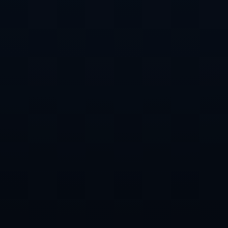
上一篇：伊蒂哈德3年6500萬鎊拉求購薩拉赫 球員若接受將成沙特最高薪球
員！.
下一篇：報告：利物浦球員可能因表現出色入選2024歐洲杯名單！.