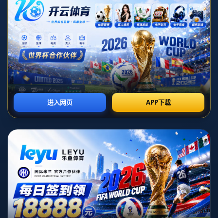
重回水晶宮 紮哈租借計劃初現可能.
日期:2026-07-07T21:28:44+08:00
**重回水晶宫：扎哈租借计划初现可能**
在绿茵场上，每位球员的故事都值得被讲述。**威尔弗里德·扎哈**，这位曾经
的水晶宫核心球员，现在正面临一场职业生涯的新变局。他的名字再次回到人
们的视野中，因为，“重回水晶宫”的传闻日益增多。本文将深入分析扎哈与水
晶宫之间的深厚渊源以及潜在的租借计划，如何对两者乃至英超赛场产生影
响。
**扎哈与水晶宫的故事**