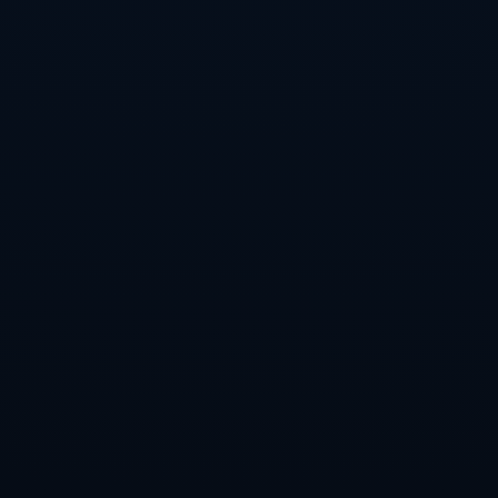
**相关案例**
历史上，许多球员通过回归前东家，成功重振职业生涯。例如，**路易斯·苏亚
雷斯**多次回到国家队和前俱乐部，展示了老将回归的价值。而**弗雷迪·博鲁
维奇**重新加盟马拉加队后，也证明了老东家对球员状态的激励作用。扎哈的
情况显然也具有相似的潜力。
**结语**
毫无疑问，“扎哈重回水晶宫”不仅是球迷们的美好期望，更是可能改变球队未
来格局的重要一步。这位***英超赛场上的明星球员***的每一次进出，都可能
引发广泛关注，为整个英超增添新的色彩。无论结果如何，这样的变动注定将
成为本赛季英超最热门的话题之一。