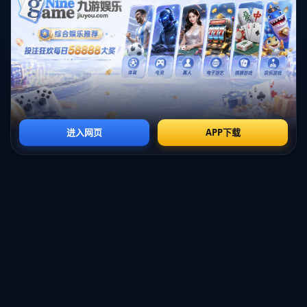
在足球世界里，租借策略一直是俱乐部灵活管理球员资源的重要工具。对于水
晶宫而言，租借回扎哈意味着他们能够在短期内重建进攻端的威慑力。这一计
划不仅会帮助球队提升战绩，还有助于年轻球员在扎哈的经验指导下进步。
从扎哈的角度来看，重回一个熟悉的环境或许能够帮助他找回最佳状态。在这
里，他不需要适应新的战术体系，也不担心与队友之间的默契问题。而且，水
晶宫的粉丝基础以及对他的爱戴，将成为他的坚实后盾。
**水晶宫的战略布局**
在分析扎哈的潜在租借计划时，不得不提到水晶宫的整体战略布局。**对于一
支希望在英超站稳脚跟的球队**来说，拥有像扎哈这样的实力派球员无疑是巨
大的竞争优势。水晶宫新任主教练对球队进攻体系的调整，道出了租借扎哈的
战略意义。他们希望借助扎哈熟悉的锋线组合，重新焕发球队的锋芒。