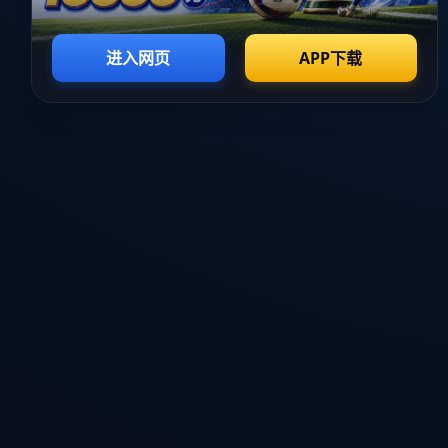
员的培养策略将为克罗地亚国家队创造新的