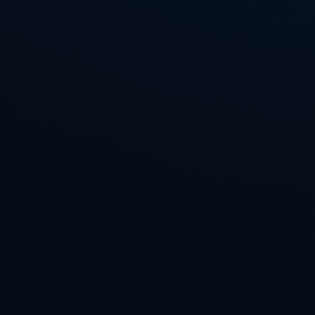
**成功者的战略眼光**
回顾达利奇执教国家队的历程，可以看到他
奇为核心的中场球员在国际大赛上频频发光
增强了球队的战斗力和凝聚力。
在世界足坛风云变幻的格局中，克罗地亚通
创佳绩，为球迷带来更多**激动人心**的
上一篇：曝曼城將於斯通斯續約 曾隨英格