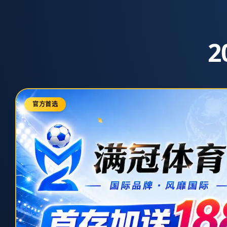
公司新闻
技术问题
克羅