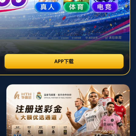
日期:2026-07-07T21:28:44+08:00
*
教练兹拉特科·达利奇续约至2026年。这一消息无疑为克罗地
续约对于克罗地亚国家队的未来发展具有重要意义。本文将深入
国家队的教鞭，仅用一年的时间便将球队带入2018年俄罗斯世
纪录。在这次比赛中，达利奇的战术灵活性和对球员的精准调度
赛场上展现出强大的凝聚力和拼搏精神。
其执教能力的高度认可。首先，达利奇能够在关键时期凝聚球队
，达利奇培养了一批年轻球员，许多球员已成为国家队的主力，
球长远发展的坚定信心，希望在未来的国际赛事中继续保持竞争
球的影响是多方面的。首先，这一决定提供了球队在未来几年内持
技战术风格，从而维持乃至提升整体竞争力。同时，达利奇的续