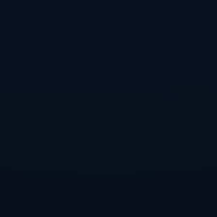
国中场的核心。两人曾在2018年配合无间，帮助法国取得胜利。
除此之外，法国队的后防线也令人放心，**瓦拉内**、**孔德**等后卫在俱乐
部与国家队的表现堪称稳健。如此豪华的阵容，足以让法国队在2022年世界杯
上拥有强大的竞争力。
---
## **战术特点：平衡与多样性**
法国队之所以能够在近年来保持竞争力，与主教练德尚的战术安排密不可分。
德尚强调**攻防平衡**，并根据对手的特性灵活调整阵型。如果对手实力强