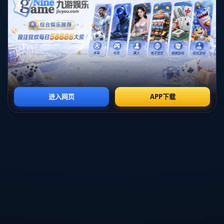
---
## **强大的球员阵容**
法国队的阵容一直以“豪华”著称，而2022世界杯也不例外。主教练德尚延续了
他一贯稳健的用人风格，挑选了一批兼具经验与潜力的优秀球员。以下几位球
星尤为关键：
1. **基利安·姆巴佩**：被誉为当代足坛的超级巨星，他的速度与技术足以撕
开任何球队的防线。在2018年的世界杯上年仅19岁的姆巴佩已经成为法国夺冠
的英雄之一，而2022年，他更期待成为球队的中流砥柱。
2. **卡里姆·本泽马**：时隔多年后，本泽马终于再次回归国家队，并凭借其
出色的俱乐部表现，如皇家马德里的欧冠冠军，为国家队提供了更多的得分可
能性。
3. **恩戈洛·坎特与保罗·博格巴**：坎特的防守与博格巴的组织能力仍然是法