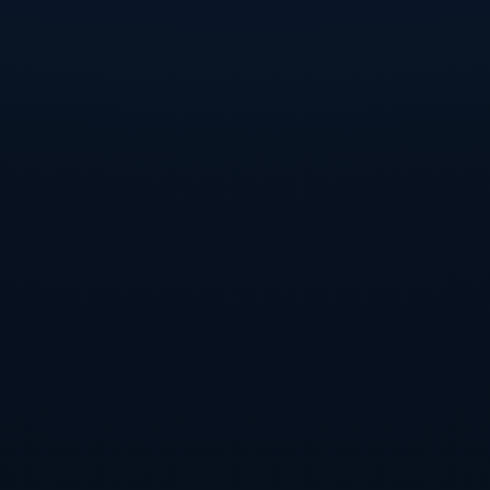
#### **2. 后卫: 巴萨姆·阿尔-拉维（Bassam Al-Rawi）**
**卡塔尔防线**的重要人物，巴萨姆擅长拦截与快速回追。他拥有不俗的定位
球得分能力，在攻防转换时同样对于球队形成支持。
#### **3. 中场: 阿克拉姆·阿菲夫（Akram Afif）**
作为卡塔尔中场组织核心，阿菲夫在球队的*控球推进*阶段起到了至关重要的
作用。他曾在比利亚雷亚尔效力，拥有丰富的国际经验。擅长中场突破以及创
造机会的他，是卡塔尔反击战术的灵魂人物。
#### **4. 前锋: 阿尔莫兹·阿里（Almoez Ali）**
阿尔莫兹·阿里是卡塔尔队当之无愧的锋线王牌，在2019年亚洲杯赛事中他以9
粒进球创下纪录。拥有顶级速度与爆发力，他的存在无疑会给任何防守线带来
极大的压力。
---
### 战术特色：稳准狠的反击体系
卡塔尔队在桑切斯的执教下，形成了独树一帜的风格。球队强调*中后场耐心控
球*，然后依靠像阿克拉姆·阿菲夫这种技术出色的中场发动长传，同时利用阿
尔莫兹·阿里的速度与无球跑动撕开对方防线。这种打法在对阵*强队*时尤为奏