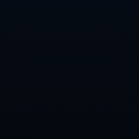
地址:四川省阿坝藏族羌族自治州小金县新桥乡
电话:029-5223281