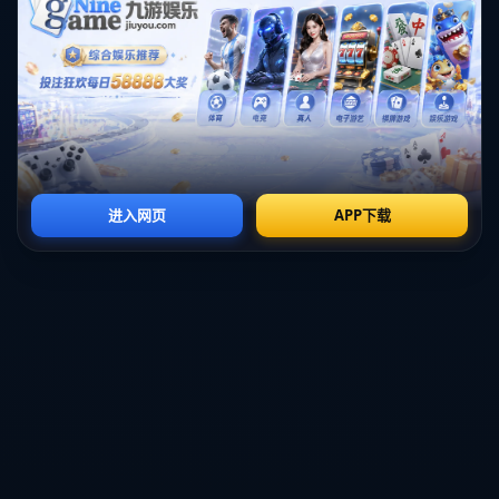
那么，哪些球员将可能被列入甩卖名单呢？根据多方分析，可能面临离队的球
星包括贝尔纳多·席尔瓦、拉波尔特、京多安、马赫雷斯以及阿克。这几位球员
虽各有长处，但**已非曼城阵容中的绝对主力**。特别是在瓜迪奥拉的战术体
系中，年轻与速度越来越受到重视。他们的转会将不仅能为曼城带来丰厚的资
金回报，还能腾出更多的薪资空间用于其他重要引援。
凯恩为何成为曼城的目标？首先，这位现役英格兰国家队队长在锋线上拥有无
与伦比的终结能力和创造力。曼城虽已人才济济，但一位**顶级射手**的加入
无疑能为球队的进攻提供更多选择。凯恩的加盟或能提升曼城在欧冠上的竞争
力。近年来，曼城虽屡次接近冠军，但始终未能染指欧冠奖杯。凯恩的经验与
实力将有助于球队在关键比赛中取得突破。