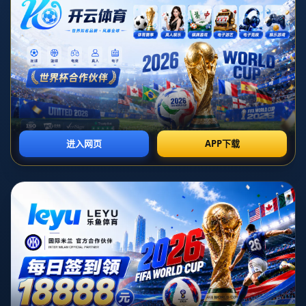
曼城甩賣5球星籌資為今夏收購凱恩.
日期:2026-07-07T21:28:44+08:00
**曼城甩卖五球星，蓄势待发今夏收购凯恩**