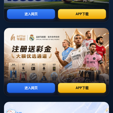
在球场上，韋世豪的进攻风格大胆且具攻击性，这使得他给人第一印象总是**
玩世不恭**。不过，韋父的一番话让我们意识到，韋世豪的内在其实远比他的
外在要丰富得多。他的父亲认为，虽然儿子在场上表现得桀骜不驯，但在生活
中却是一个认真、有责任感的人。这种**外表与内在的反差**常常让人误解他
的个性。
**足球生涯中的成长**
韋世豪从小就展现出对足球的热爱，并通过自身努力逐步成为了职业球员。他
的成长历程并非一帆风顺，但正因为这些**磨砺与挑战**，让我们看到韋世豪
骨子里对足球的执着和不羁的灵魂。他在青训阶段表现出的那种专注和努力，