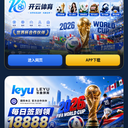
韋世豪父親認為兒子不像外表那樣看起來玩世不恭有個
性.
日期:2026-07-07T21:28:44+08:00
**探秘韋世豪的真实个性：父亲眼中的另类解读**
在众多足球迷心目中，中国球员韋世豪一直以来以其张扬的外表和独特的球风
而备受关注。然而，韋世豪的父亲却在公开场合表示：“儿子并不像外表那样玩
世不恭。”那么，韋世豪到底是怎样的人呢？
**外表与内在的反差**