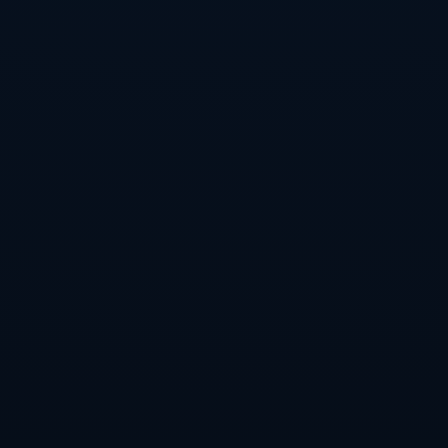
另外，皇馬還需挖掘一些潛在的板凳球員。部分平時上場機會有限的球員，可
能會在此時迎來難得的冒頭契機。這個時候，皇馬教練團隊如何臨危不亂，善
用隊內資源，將成為成敗的關鍵。
---
傷病的侵襲對皇馬無疑是一次嚴峻挑戰，但也同時暴露了球隊在耐力分配和人
員輪換上的潛在不足。接下來，皇馬如何迅速調整，攜手面對困局，將在很大
程度上決定他們本賽季的未來發展走勢。**16歲中衛的不幸受傷雖然令人扼
腕，但也提醒了各大俱樂部，如何在高水準競技與球員健康之間取得平衡，永
遠是不可忽視的重要命題。**