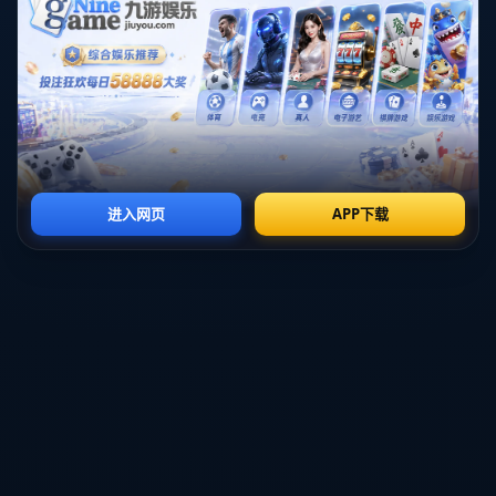
回顧以往的案例，不難發現類似的情況頻頻發生。例如，切爾西年輕中衛里斯·
詹姆斯在重壓之下，同樣因傷錯過了數月比賽，其背後究其根因，便是缺乏合
理的輪換與保護。皇家馬德里是否應重新審視自己的青春化建設模式，在有效
發掘小將潛力的同時，給予他們足夠的恢復時間，成為管理層不容忽視的重要
議題。
---
### **短期應對之策：老將挑戰與戰術調整**
面對傷病潮的衝擊，皇馬不得不暫時求助於經驗豐富的老將來填補陣容空缺。
像阿拉巴等具備多位置適應能力的球員，極有可能需要擔負更多責任。通過調
整防守站位和增強後衛線與中場的溝通，**皇馬或許能臨時穩住陣腳**，在最
大程度降低受傷損失的同時，堅持賽季目標的推進。