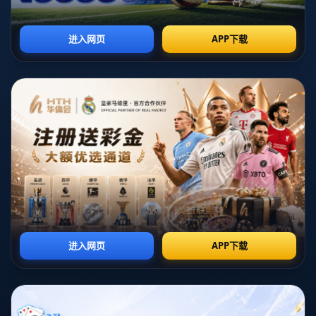
---
### **傷病浪潮來襲，皇馬深陷人手困局**
在足球領域，傷病是一個任何球隊都無法避免的難題，但對於競爭激烈的球隊
來說，一次性的多人受傷無疑是極大的打擊。據悉，包括幾名核心主力在內的
球員都在近期的訓練或比賽中受傷。最牽動人心的，無疑是年僅16歲的中衛新
星，他原本被視為皇馬防守體系的未來支柱，如今卻不得不因傷修養，這對皇
馬的青訓策略乃至整體佈局都帶來了不容忽視的影響。
**這名小將的受傷意義重大**，不僅因為他的年齡和潛力，更因為他被認為是
皇馬多年來最佳的年輕防守球員之一。皇馬在攜手力挽年輕化改造的過程中，
這樣的事件無疑延緩了戰略進程。同時，中衛位置正是皇馬近年來人手相對薄
弱的環節，隨著賽程壓力的增大，這次傷病潮更是雪上加霜。
---
### **深究原因：大密度賽程與青年球員的雙重壓力**
專家分析，這次皇馬遭遇的傷病問題，很大程度上與本賽季高密度的賽程安排
有關。即便是職業球員，也難以在如此多的高強度比賽中保持良好的身體狀
態。而對於年輕球員來說，他們的身體尚未完全發育成熟，過快的比賽節奏與
訓練要求可能會導致過度疲勞和傷病累積的風險。