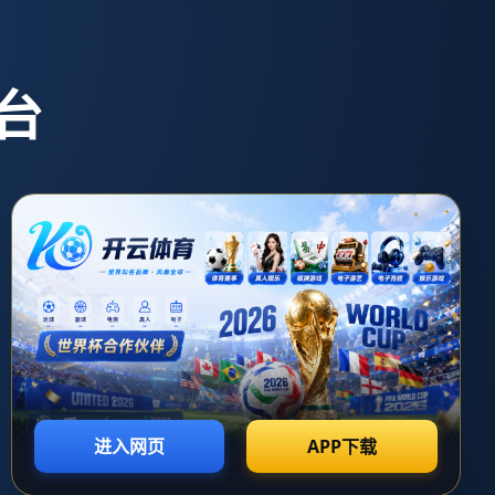
闻资讯
联系我们
029-5223281
News
新闻中心
來！.