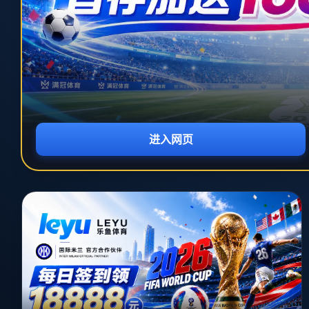
**前言**
隨著每四年一度的世界杯逐漸臨近，全球的
將來臨。然而，**多數人並不了解的是，
願可能是對現實的誤解。
**中國球迷的期待與現實**
中國球迷一向以**狂熱的支持和寄望**
球舞台上一展風采。不過，**現實卻往往未
球迷們迫切希望再次見證國家隊的表現。
**世界杯之路的挑戰**
從世界杯預選賽到正賽，每支球隊都需經歷
國、伊朗等多支強隊的激烈競爭。儘管陣中
對球隊造成影響**。
**球迷心態的調整**
*理解和調整期待*顯得尤為重要。分析過
賽場上爭得一群之地。中國足球也正在朝著