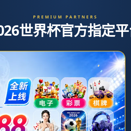
网站首页
公司简介
产品中心
新
球迷空太一廂情願！世界杯尚未即將到