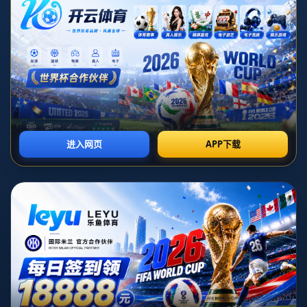
申花球迷集体点亮闪光灯，纪念不久前去世的一位.
日期:2026-07-07T21:28:44+08:00
**申花球迷集体点亮闪光灯，深情缅怀逝者的光影告别**
在喧嚣的绿茵赛场，闪光灯作为观众手中的微光，从未显得如此沉静、庄重。
**近日，上海申花球迷在比赛期间自发集体点亮闪光灯，用这种微弱但深沉的
方式，纪念不久前因病离世的一位重要人物。**这一场面不仅感动了到场的观
众，也在社交媒体上引发了无数人的共鸣——这不仅是一场纪念，更是球迷情
怀的一次集体展现。
### **一个光影的庄重仪式，背后的深情告别**