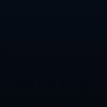
上一篇：京多安透露在巴薩選擇22號球衣的原因.
下一篇：二轮秀暴走难救主，雷霆15连斩开拓者，亚历山大孤军奋战35分1助.
地址:四川省阿坝藏族羌族自治州小金县新桥乡