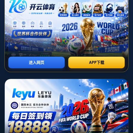
海港交锋亚泰 穆斯卡特教谢晖正版压着打？攻防战
日期:2026-07-07T21:28:44+08:00
# 海港交锋亚泰 穆斯卡特教谢晖正版压着打?攻防战
在即将到来的中超赛事中，海港与亚泰的较量引发了球迷们的极大关注。特别
是**新任海港主教练穆斯卡特**与亚泰教练**谢晖**的战术碰撞，成为了媒体
和球迷讨论的焦点。在这场即将上演的攻防大战中，两位教头的战术安排和理
念将直接影响比赛的走向。
## 海港vs亚泰：战术布局
海港队在穆斯卡特的指挥下，展现出强烈的进攻意识。他们采用了高位压迫的