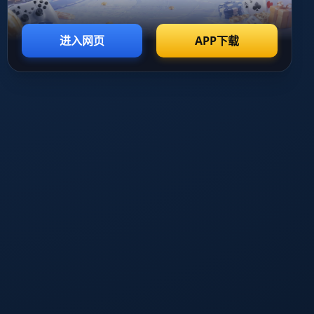
俱乐部，包括皇马和拜仁慕尼黑。然而，近年
管卡塔尔为他提供了高额的合同，但**J罗