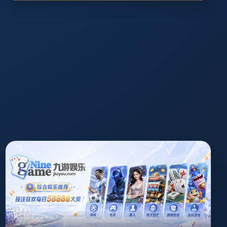
*J罗（詹姆斯·罗德里格斯）**，这位
愿，引发了球迷与媒体的广泛关注。本文将