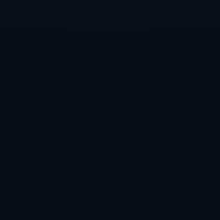
量也是J罗做出决定的重要因素之一。在卡塔尔的生活与他在欧
和生活环境是职业的一部分**，但如果有机会选择一个更舒适和
成功转型，例如贝克汉姆在加盟美国大联盟后，不仅提升了自身
可以参考类似的路径，为未来做好铺垫。
他个人职业生涯的新篇章，也是足球界一个值得关注的话题。无论
支持者来说，也将是一个再度见证偶像辉煌时刻的机会。