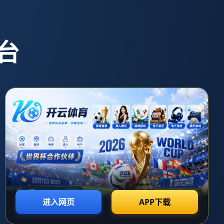
闻资讯
联系我们
029-5223281
News
新闻中心
收.