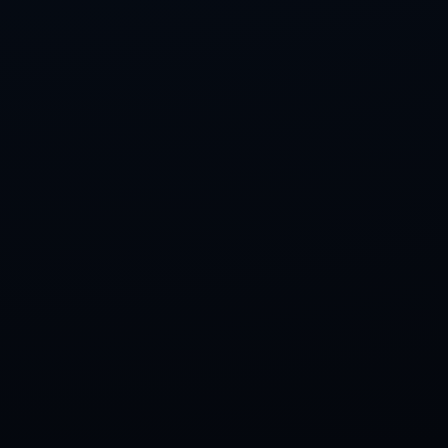
223281
邮箱:admin@shuoshuoshuang.com
关于我们
产品中心
新闻资讯
联系我们
体育