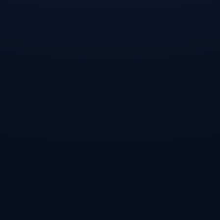
感话题。尤其是像穆科科这样年轻的公众人物，恋情一旦曝光，
业表现造成干扰。*他依然保持着高效的进球率，稳定的状态甚
将的人生增添了一笔浓墨重彩的幸福色彩。
**
在职业和感情中取得平衡？事实上，从过往的其他球员经历可以
竹马的安东内拉，他们的陪伴不仅点缀了球星们的生活，还成为
业生涯快速上升的分类时段，外界的期许、舆论的追捧以及自身的
供一个难得的“情绪避风港”。而他的成功经验或许也能给更多
展望**
关键词显得尤为重要。他不仅仅是绿茵场上的天才少年，场外的
年轻球员的成熟心态。或许正是这种心态，帮助他在事业与爱情