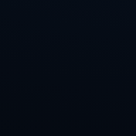
在未来，随着穆科科年岁的增长，他的职业
**及全球球迷关注的焦点。这位“大黄蜂
上一篇：英联杯-B费卡塞米罗梅开二度 曼联