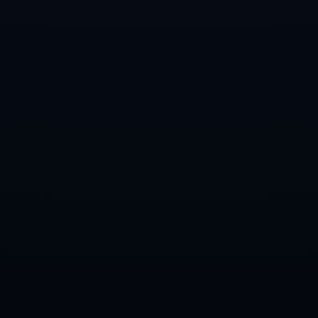
:四川省阿坝藏族羌族自治州小金县新桥乡
电话:029-5
网站首页
right 2024
UED体育·(中国)官方网站
All Rights by
UED