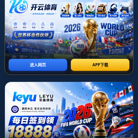
足協杯1／8決賽北京國安1-0成都興城 謝龍飛後插上抽
射破門.
日期:2026-07-07T21:28:44+08:00
**足协杯1/8决赛焦点战：北京国安1-0力克成都兴城，谢龙飞一锤定音**
在中国足坛备受关注的足协杯1/8决赛中，北京国安与成都兴城的较量以1-0告
终。整场比赛跌宕起伏，精彩场面频频上演。北京国安凭借谢龙飞的关键后插
上破门晋级下一轮。这场战斗不仅展现了北京国安的深厚底蕴，也让球迷们对
谢龙飞的出色表现刮目相看。
### **坚守与突破：北京国安的战术调整回报丰厚**