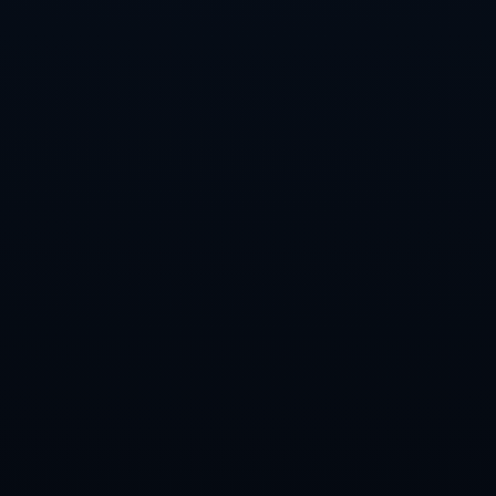
揭曉的最終評選中，誰能摘下這項最高榮耀，書寫屬於自己的傳奇篇章。
上一篇：29+7+3+3！加盟快船疯狂爆发，哈登果然赌对了，你变成顶级高手.
下一篇：巴黎聯系梅西父親 隨時歡迎梅西加盟.