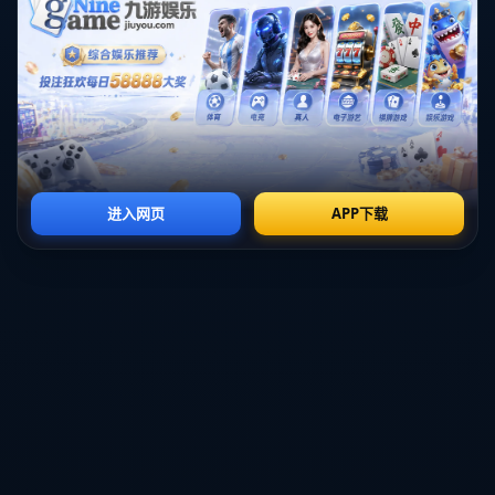
### **麥巴比：競爭者中的領頭羊**
作為另一位焦點人物，**23歲的麥巴比正在以驚人的速度走向足壇巨星行列
**。在去年世界杯中，麥巴比以單屆奪得8球的記錄奪得金靴，僅次於美斯的球
場領袖地位。儘管法國隊遺憾敗於阿根廷隊，但麥巴比的天賦與成熟贏得了廣
泛褒揚。他在巴黎聖日耳曼與美斯的搭檔同樣帶來數不清的經典進球，是這次
獎項的**實力競爭者**之一。
值得注意的是，麥巴比的速度與衝鋒能力尤為突出。他能在關鍵時刻摧毀對手
的防線，成為比賽的**勝負手**。因此，相對於常年穩定的美斯，麥巴比代表
了新生代對傳奇地位的挑戰。