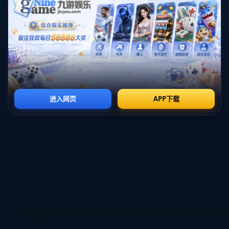
*比如，今年冬窗备受关注的一名中超老将李某，据相关报道，他具备卓越高空
球争顶能力，还可以在定位球进攻中充当隐秘的杀手锏。*这样的球员，绝对会
为鹏城的后场提供护航保障。而另一名潜力型小将张某，则凭借灵活的跑动和
快节奏适应能力，有望成为鹏城防线未来的核心储备力量。