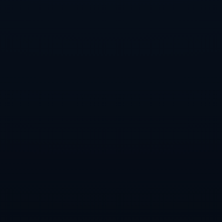
鹏城的这次操作，无疑是针对性弥补短板的一次"精准工程"。从多名新援的亮
相，到重量级姜至鹏的加盟完成体检，俱乐部的决策不仅是为了提升本赛季成
绩，更是为了长期发展铺路打底。***经过此次引援升级，一个更加稳固、高效
的后防线轮廓已然隐现***，这也让外界更加期待鹏城在新赛季中的全新表现。
对于球队而言，重振防线不仅仅是一次战术目标的调整，更彰显出俱乐部决策
层对未来方向的深远思考。从理念到实践，鹏城正在以自己的步调，朝着更大
的目标进发。这样的升级，值得更多期待和关注！