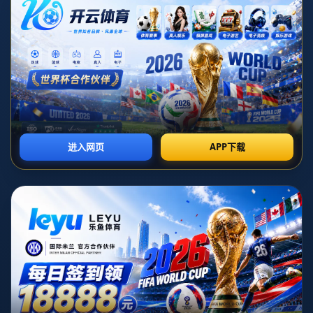
新鹏城防线成补强重点：多名新援亮相 姜至鹏完成体
检.
日期:2026-07-07T21:28:44+08:00
**新鹏城防线成补强重点：多名新援亮相 姜至鹏完成体检**
近年来，随着中超联赛竞争的日益激烈，每支俱乐部都在追求阵容的全面升
级，以求在新赛季中占得先机。而这一次，鹏城的新动作格外引人注目。***
以"新鹏城防线补强"为核心，球队不仅引进多名实力新援，更有经验丰富的老
将姜至鹏完成体检，表现出强大的野心***。这波操作，为新赛季踢出了新的可
能性，也为球队士气注入了一针有力的强心剂。