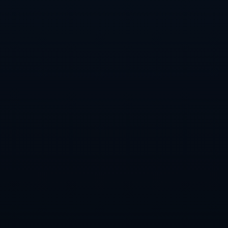
特缺阵造成的火力空缺。
在NBA这个充满竞争的舞台上，任何突发事件都可能成为关键的转折点。而对
于灰熊和湖人这对劲旅的交锋而言，**莫兰特因伤缺席的G2无疑为整个季后赛
增添了更多的不确定性和悬念。**顽强拼搏与智慧策略或许将成为决定比赛胜
负的关键所在。球迷们期待看到的，正是这些充满挑战与机遇并存的精彩对
抗。
上一篇：C罗前队友兼皇马名宿：我非常欣赏梅西！.
下一篇：尤文圖斯有意先租後買烏迪內斯球星薩馬爾季奇.