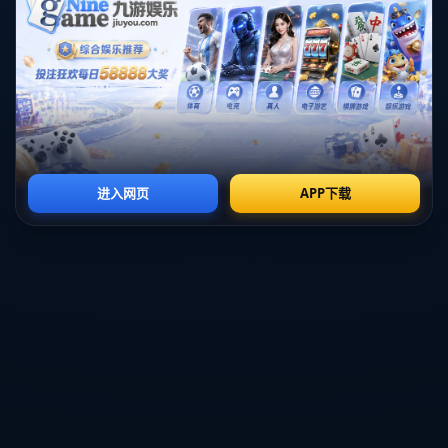
**伤病与竞技状态的挑战**
运动员因伤病影响竞技状态在职业体育中并不少见。然而，对于正值巅峰时期
的明星球员如莫兰特而言，任何伤病带来的休战都可能对球队产生重大影响。*
湖人队向来也以强劲的防守著称，在缺少主要火力点的情况下，灰熊能否找到
新的进攻策略成为了这场比赛的悬念所在。*
现实是，无论是在体能恢复还是心理状态的调适上，伤病带来的挑战都是多维
度的。 **因伤缺席不仅仅影响球员个人的竞技状态，更可能改变整个球队的化
学反应。** 曾几何时，在NBA的历史长河中，不乏有球队因核心球员的伤病而
措手不及的案例。灰熊队这次能否调适过来，将成为球迷们关注的热点。
**应对策略：其他球员的崛起**
在莫兰特缺阵期间，灰熊队其他球员将不得不承担起更多责任。年轻的后卫和