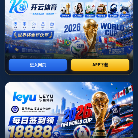
网球——澳网：阿尔卡拉斯晋级第四轮.
日期:2026-07-07T21:28:44+08:00
**网球——澳网：阿尔卡拉斯晋级第四轮，展现未来巨星实力**
网球世界再一次被年轻的西班牙新星卡洛斯·阿尔卡拉斯的表现点燃。作为一颗
冉冉升起的网坛新星，他在本届**澳大利亚网球公开赛**（简称“澳网”）中再
次证明了自己的潜力，以强劲的表现成功晋级第四轮。他的能力与心态成为全
球网球迷讨论的热门话题。**“阿尔卡拉斯”**这一名字，正在以令人难以置信
的速度进入主流网球世界的核心层。
### **阿尔卡拉斯的晋级之路：小将的强势崛起**