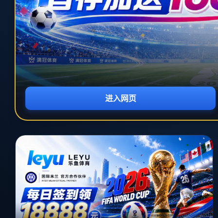
在上一场激烈的NBA比赛中，**“华子”
圣安东尼奥马刺队的比赛中上演了惊人的逆
*森林狼迎来重要胜利*
在对阵洛杉矶快船的比赛中，安东尼·爱德
长的比赛成熟度。森林狼队在之前的比赛中
比赛中，爱德华兹不仅在得分方面表现亮眼
了球队在激烈的西部竞争中的自信心。这一
*公牛队绝地反击*
同时，在芝加哥公牛对战圣安东尼奥马刺的
而，在最后一节，他们倚靠*顽强的防守和
公牛队的逆转胜利不仅展示了他们强大的心
的核心地位，他在关键时刻的表现尤为突出
*总结——本赛季的潜在趋势*
这两场比赛揭示了一些本赛季的潜在趋势。
逆转能力显示出他们拥有在局势不利情况下