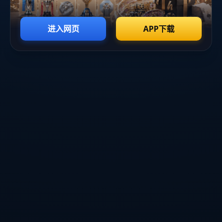
样的困难，只要团结一致，任何逆境都可以被克服。这些比赛不
挠的比赛精神与策略性的团队合作*，这可能是NBA球队在争夺