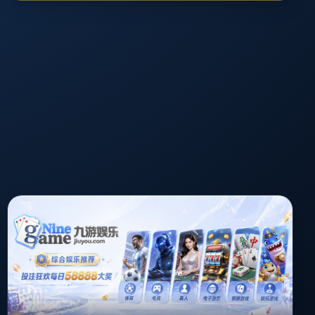
成功结束了三连败。同时，芝加哥公牛队在面对
产生了重要影响。
的球员展现出了*超凡的竞技天赋*和日益增
活力。
仅因为森林狼队终结了连败，更因为它提升
来的赛季发展设置了积极的基调。
三节，公牛明显处于劣势，陷入了困境。然
分。
的动力。这场比赛巩固了扎克·拉文在队中
的季后赛中更进一步。另一方面，公牛队的