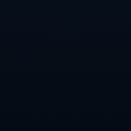
觉到球队战略重点的调整——防守终于从幕后走到了前台。主教练强调：“稳定
的防线是球队进攻的基础，而不是进攻为先。”这一理念贯穿整场训练与比赛，
在队员们的实际执行中也得到了呼应。
新援表现尤为突出。例如，来自巴西的外援中卫A某凭借身高和位置感的优势，
在多场比赛中化解对手威胁。与此同时，本土年轻后卫B某也拿出了超乎年龄的
成熟表现——一次精准的断球甚至直接策动了球队反击得分。这种外援与本土
球员相辅相成的良好局面，无疑成为长春亚泰在新赛季的一大亮点。
### 多重调整为新赛季蓄势待发
对于长春亚泰而言，**完成拼图不仅仅意味着引援成功，更代表着全队攻防两
端的深度优化**。通过8场高质量热身赛，球队不仅检验了新阵容的可操作性，
还在实战中形成了一套更为相对完善的防守机制。在即将到来的中超联赛中，
长春亚泰或许会以“低失球、高效率”的风格重新定义自己。
这一切不仅靠天赋，更源于合理安排与系统训练。从球队目前的调整来看，这
些扎实的防守演练无疑为新赛季打下了一个坚实基础，这支“拼图”完成的球队
注定将是不可小觑的对手。
上一篇：韦世豪可以自由身离队？广州队近日仍未集中.
下一篇：博主：已在过去一周启动名为“广州队永生”的公益计划.