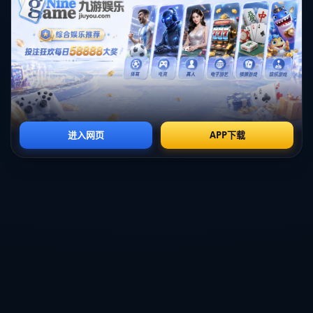
时，长春亚泰成功限制住了对手的边路冲击，利用高效的防守反击完成了关键
进球，证明了防守体系的初步成效。
### 热身赛:练兵之外更是考验阵容深度与稳定性
8场热身赛并非单纯为了磨合新援，更是考察阵容深度和板凳实力的重要阶段。
无论是新人调试还是老将状态保持，这一系列赛事体现了长春亚泰沉稳、务实
的备战理念。从比赛结果来看，虽然部分比赛因小细节问题失利，但球队在阵
型变化以及场上执行力上的提升相当明显。
以对阵一支亚冠球队为例，长春亚泰展现了团队协作与战术执行力的进步。当
对手试图通过主动高压创造机会时，亚泰后防重兵严防死守，多次逼迫对手失
误，最终守住了零封胜利。这样的表现不仅让人看到球队在防守韧性上的进
化，更体现了教练组在战术设计上的匠心。
**从稳健的中后场调度到对球权的控制**，长春亚泰在热身赛中的态度非常明
确：不仅是在为新赛季备战，也是为未来的稳定发展奠定团队框架。值得一提
的是，这8场比赛提供了宝贵的比赛数据，球队能够通过视频分析和训练再优化
弥补目前的短板。
### 防守体系从幕后走到前台
长春亚泰近年来的比赛风格总是与“均衡”挂钩，但在这次热身赛中可以明显感