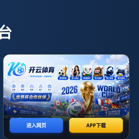
闻资讯
联系我们
029-5223281
News
新闻中心