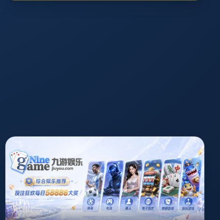
球赛事之一。每一届赛事都吸引着来自不同国
受这场足球盛宴，了解其独特的赛制规则无
好者的真相。