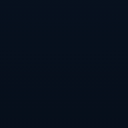
。然而，进入排位赛后，通过频繁进行阵容调整，给予多名年轻
完成3-2反超胜利。这不仅是球队策略的功效，也体现了迪拜杯
如巴西U23队每年派出进攻型选手参与对抗，以“高强度、多轮
由此可见，迪拜杯不仅是一个比拼实力的平台，更是锻造未来“
**的成功，已逐步吸引多个足球强国的重视。它不仅注重成绩和排
排及公平竞争的原则，这项赛事证明了规则设计在青年足球发展
建设，迪拜杯或将成为青年赛事中的标杆，引导行业探索更多助