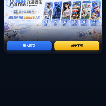
体重建战略中的关键一步。
*球迷的期待与关注*
马丁内斯在球场上的表现一直备受球迷推崇，他的回归自然引起了曼联球迷的
广泛关注。**球迷们期待着他的表现能再次帮助球队取得佳绩**，尤其是在面
对激烈的欧冠席位竞争时，更是希望他能在关键比赛中发挥作用。球迷对馬丁
內斯的支持和期待，正是曼联足球文化的一部分，这也是他选择重返曼联的重
要原因之一。
*案例分析：*
一位名叫约翰的曼联铁杆球迷回忆说：“当年馬丁內斯在场上的灵动和关键时刻
的稳定性给我留下了深刻的印象，他总是可以在防守端率先化解危机。”约翰提
及的这些特性正是曼联目前所缺乏的。结合近年来的比赛来看，曼联在防线上
的稳定性一直是球队隐忧，而马丁内斯的回归恰好补齐了这一短板。
*放眼未来：馬丁內斯与曼联的新篇章*
随着馬丁內斯重返曼聯训练，他的到来有望掀开曼联历史的新篇章。通过与年
轻球员的配合以及对他们的指导，马丁内斯不仅将带动球队在战术上的革新，
还可能在精神层面影响整个球队。在他和其他核心球员的共同努力下，曼联冲
击欧冠席位不仅是一个梦想，更逐渐成为现实的可能。