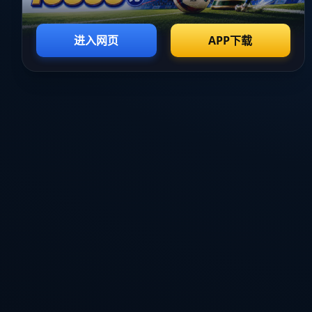
### 队内氛围与竞争力提升
股改带来的不仅仅是资本，它还可能改善球
的财务和运营管理，使球队在投资和球员培
### 关键人物的影响