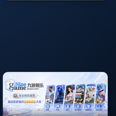
疑：如果几年前能够成功完成股权改革，广
解决球队财政困境的良策。那么，广州队的
争力。广州队曾因资本问题多次传出危机，
支持其在中超联赛中的竞争，从而避免掉入
，成功从中下游球队变成了英超霸主。在引
鲜明对比，强调了股改可能带来的巨大积极
仅意味着资金的流入**，更重要的是意味