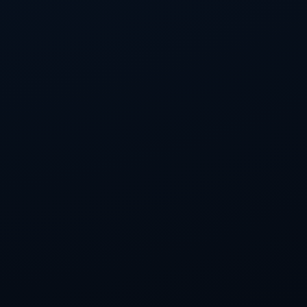
常能够带来卓越的竞技表现。通过引入**
。虽然结果已成定局，然而这一疑问仍值得
运？这个问题仍有待时间去验证。
浦跌落下半版 黑色12月5項防守數據包尾.