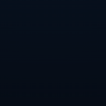
更高水平的球员和教练。历史证明，优秀的管理和足够的资源通
，广州队有可能在成绩上更加闪耀。
我们可以更深入地思考股权改革在现代足球俱乐部发展中的作用
，广州队在未来是否还会考虑重新启动股改，从而改变自己的命
巴爾巴傳射建功武磊第90分鐘替補上場.
下一篇：英超｜熱刺大敗予利物