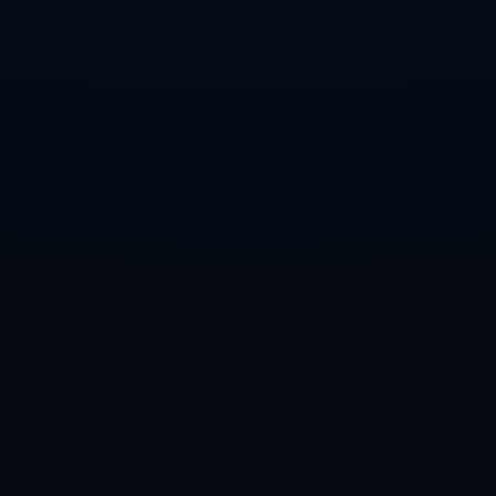
上一篇：小德和老崔博弈，泰山队29将备战，8大新星竞争，2新外援亚冠首秀.
下一篇：博洛尼亚官方公布季前训练营名单：无卡拉菲奥里