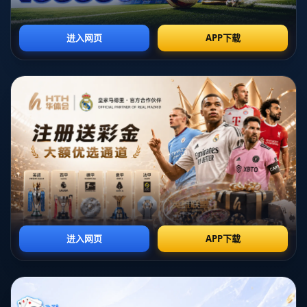
在足球运动中，守门员被誉为球队的最后一道防线，他们的表现往往决定着比
赛的胜负。近日，中国足协公布了09年龄段守门员的集训大名单，其中**毛永
彬**、**江承恩**、**宋家程**等新星的入选引起了广泛关注。这不仅是对他
们个人能力的认可，也预示着中国足球未来的希望。
## 主题：新生代守门员的崛起
### 毛永彬：稳健与灵活的结合