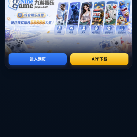
毛永彬以其**出色的反应速度**和**稳健的扑救能力**著称。在过去的比赛
中，他多次上演精彩扑救，帮助球队化解危机。他的灵活性和判断力使他在门
前如同一堵坚固的墙，令对手难以攻破。毛永彬的入选无疑是对他长期努力的
肯定，也为他提供了更高的平台展示自己的才华。
### 江承恩：年轻的门将领袖
**江承恩**被誉为“年轻的门将领袖”，他不仅具备出色的技术能力，还展现出
超越年龄的成熟与冷静。在比赛中，他总能保持清晰的头脑，指挥后防线的运
作。他的领导才能和沟通能力使他成为球队的中流砥柱。江承恩的入选不仅是
对他个人能力的认可，也为球队注入了新的活力。
### 宋家程：技术与智慧的完美结合
宋家程以其**卓越的技术**和**敏锐的比赛阅读能力**而闻名。他擅长通过观
察对手的动作来预测进攻路线，从而提前做出反应。他的智慧和技术使他在比