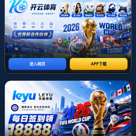
足協09年齡段守門員集訓名單出爐 毛永彬江承恩宋家程
進入大名單
日期:2026-07-07T21:28:44+08:00
# 足协09年龄段守门员集训名单出炉：毛永彬、江承恩、宋家程进入大名单
**前言**