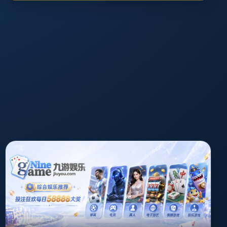
克璨和陈瑞的精彩表现，中国U17女足以3-
力量的崛起。这支年轻的队伍正在用激情和