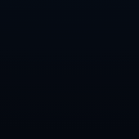
:四川省阿坝藏族羌族自治州小金县新桥乡
电话:029-5
网站首页