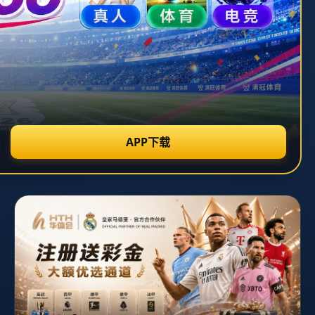
日期:2026-07-07T21:28:44+08:00
3-0泰国2连胜：展现中国女足新生力量
足再次展现了强大的实力！** 在与泰国队的交锋中，凭借宋语、张
固了中国在小组中的领先地位，更让人们看到了新一代中国女足
三子”**