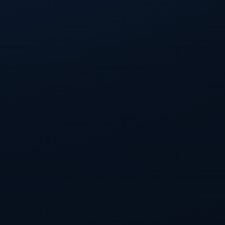
场破门，她灵活的跑位和冷静的射术让人眼
的压哨进球更是锦上添花，她在终场前的精
年来得到了更多关注和资源支持，而这批
*比赛中的几次进攻尝试虽有威胁，但中国
其在亚洲足坛的不容忽视的竞争力，这从她们