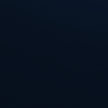
本场比赛中，宋语、张克璨和陈瑞分别用一
前一亮。** 第二粒进球来自张克璨，她
准抽射为比赛画下了完美句号。这三位少年
他们并非偶然能够崭露头角，这背后是中国
U17小将，正是这一体系的优秀产物。
## **泰国女足虽败犹荣，凸显亚洲女子足
泰国女足历来以技术细腻、打法快速著称，
U17女足稳健的防守体系有效遏制了泰国
的精准传控和敏捷跑动中可以看到。