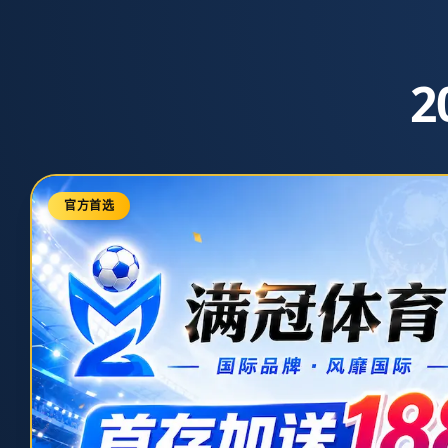
公司新闻
技术问题
U17