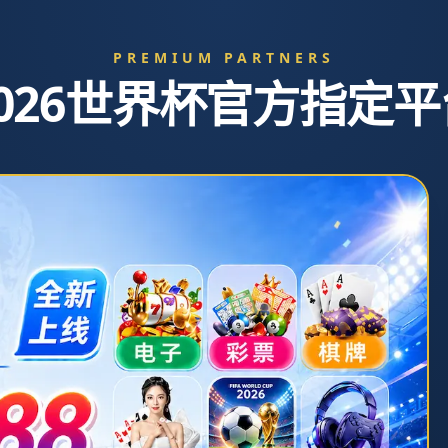
网站首页
公司简介
产品中心
新
亚洲杯-宋语张克璨陈瑞破门 女足3-0泰国