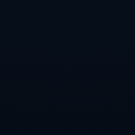
通过不断的努力与拼搏，力求在新赛季中保持良好的竞技状态。
### **案例分析：国米的成功经验**
回顾上赛季，国米的成功离不开几场关键比赛的胜利。例如，在对阵尤文图斯
的比赛中，国米凭借顽强的防守与高效的反击，成功击败对手。这场胜利不仅
提升了球队的士气，也为后续的比赛奠定了信心。
达米安在谈到这些比赛时表示：“每场胜利都是团队努力的结果，我们会继续保
持这种精神，迎接新赛季的挑战。”
总之，国米在新赛季面临的挑战是巨大的，但达米安和他的队友们已经做好了
充分的准备。通过战术调整、心态建设以及团队合作，国米将全力以赴，力争
在意甲联赛中再创佳绩。