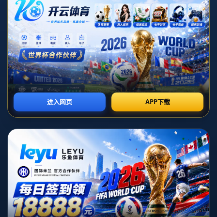
達米安表示國米清楚衛冕難度但仍將全力以赴
日期:2026-07-07T21:28:44+08:00
**达米安表示国米清楚卫冕难度但仍将全力以赴：国米的挑战与决心**