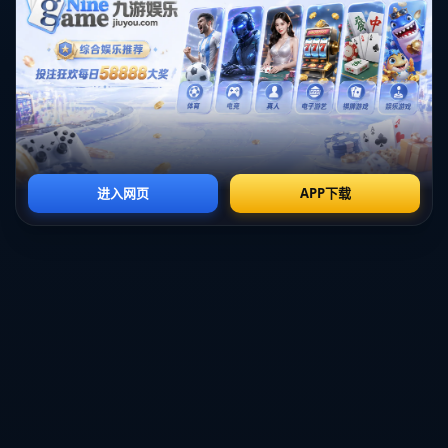
防守端**加强了对对手核心球员的盯防，力求在比赛中减少失球。其次，在**
进攻端**，国米注重多点开花，利用边路球员的速度与技术，创造更多的进攻
机会。
达米安作为球队的重要一员，他在边路的突破与传中能力为国米的进攻提供了
强有力的支持。他表示：“我们在训练中不断磨合，希望在比赛中展现出最佳状
态。”
### **球员心态：全力以赴的决心**
除了战术上的调整，球员的心态也是国米能否成功卫冕的关键因素。达米安强
调，球队内部的氛围非常积极，每位球员都在为共同的目标而努力。他说：“我
们知道每场比赛都很重要，必须全力以赴，不能有丝毫松懈。”
这种积极的心态不仅体现在比赛中，也在日常训练中得以体现。国米的球员们