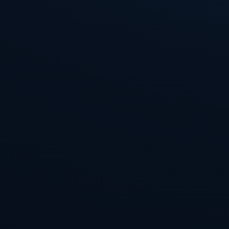
## 结语