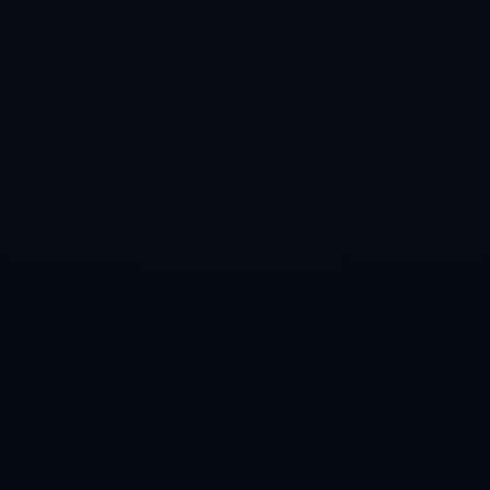
洲第二 国安榜首.
下一