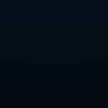
然而，支持比例的48%并不代表西班牙就是胜者。在球队的战术布置、临场发
挥和球员的状态等多种因素都会直接影响比赛结果。在注重进攻的同时，西班
牙也需要加强防守，克罗地亚的反击机会往往来自于对手的失误。如果西班牙
能够时刻保持高度的集中，减少低级失误，他们有望实现预期的胜利。
综合分析，_虽然西班牙的支持比例高达48%，但毕竟只有数字，赛场上的表现
才是决定胜负的关键_。在未来的比赛中，球迷们将拭目以待，看看这两支球队
能否在绿茵场上再次谱写精彩的对决篇章。无论结果如何，比赛的过程本身就
充满了戏剧性与悬念，也难怪广大球迷对此充满期待。
**关键词**：欧足联官网, 西班牙, 克罗地亚, 支持比例, 胜利, 足球, 比赛分
析
上一篇：结束30年爱情长跑 曝瓜帅与妻子离婚.
下一篇：记者：于帕在欧冠后感到骨盆疼痛，预计戴尔将代.