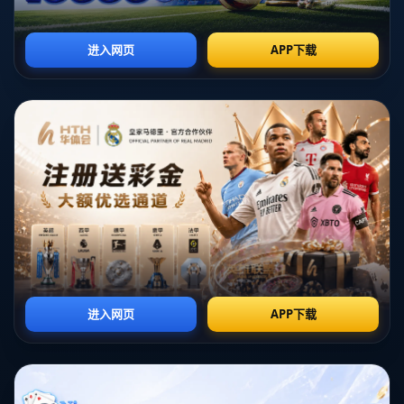
在国际足球赛场上，西班牙和克罗地亚这两支球队一直以来都是备受瞩目的对
手。从青少年赛事到成年队的比赛，两队都展现了优异的技术和强大的实力。
根据**欧足联官网**的最新数据，西班牙在与克罗地亚的比赛中支持比例为
48%，这一比例引发了广泛的讨论与关注。本文将围绕这一数据，深入分析西
班牙与克罗地亚在赛场上的表现和支持者心理。
首先，了解支持比例的具体含义是很重要的。在赛前，官员和球迷对两队的胜
算进行的评估，反映了对于比赛结果的预期和情感倾向。**48%的支持率**意
味着几乎一半的球迷认为西班牙能够在这场对决中获胜。这样的数据不仅影响
了投注市场，也反映了两队在球迷心中的地位。
西班牙近年来在国际赛场上的表现依然令人印象深刻。自从2008年以来，他们
曾连续夺得2008年和2012年欧洲杯冠军以及2010年世界杯冠军，展现了强大
的球队实力和个人才华。尽管在最近的比赛中，西班牙的状态起伏不定，但他
们的技术流派依旧为人所称道，尤其是在中场的控球能力上。球队中诸如**加
维**、**布斯克茨**和**佩德里**等年轻球员的崛起，为西班牙注入了新的活
力。